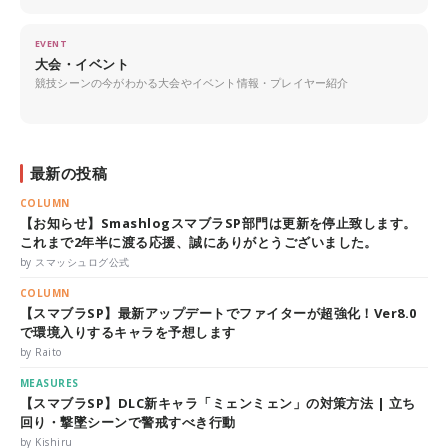
EVENT
大会・イベント
競技シーンの今がわかる大会やイベント情報・プレイヤー紹介
最新の投稿
COLUMN
【お知らせ】SmashlogスマブラSP部門は更新を停止致します。
これまで2年半に渡る応援、誠にありがとうございました。
by スマッシュログ公式
COLUMN
【スマブラSP】最新アップデートでファイターが超強化！Ver8.0
で環境入りするキャラを予想します
by Raito
MEASURES
【スマブラSP】DLC新キャラ「ミェンミェン」の対策方法 | 立ち
回り・撃墜シーンで警戒すべき行動
by Kishiru