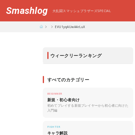
Smashlog
大乱闘スマッシュブラザーズSPECIAL
EVU1yqAUwAArLuX
ウィークリーランキング
すべてのカテゴリー
BEGINNER
新規・初心者向け
初めてプレイする新規プレイヤーから初心者に向けた
入門編
FIGHTER
キャラ解説