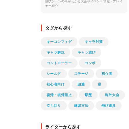
競技シーンの今がわかる大会やイベント情報・プレイ
ヤー紹介
タグから探す
キーコンフィグ
キャラ対策
キャラ解説
キャラ選び
コントローラー
コンボ
シールド
ステージ
初心者
初心者向け
回避
崖
復帰・復帰阻止
撃墜
海外大会
立ち回り
練習方法
飛び道具
ライターから探す