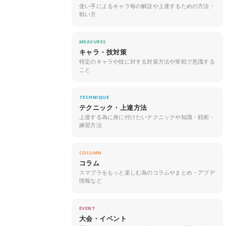
使い手によるキャラ毎の解説や上達するための方法・
戦い方
MEASURES
キャラ・技対策
特定のキャラや技に対する対策方法や実戦で意識する
こと
TECHNIQUE
テクニック・上達方法
上達する為に身に付けたいテクニックや知識・戦術・
練習方法
COLUMN
コラム
スマブラをもっと楽しむ為のコラムやまとめ・アプデ
情報など
EVENT
大会・イベント