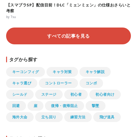
【スマブラSP】配信目前！DLC「ミェンミェン」の仕様おさらいと
考察
by Tsu
すべての記事を見る
タグから探す
キーコンフィグ
キャラ対策
キャラ解説
キャラ選び
コントローラー
コンボ
シールド
ステージ
初心者
初心者向け
回避
崖
復帰・復帰阻止
撃墜
海外大会
立ち回り
練習方法
飛び道具