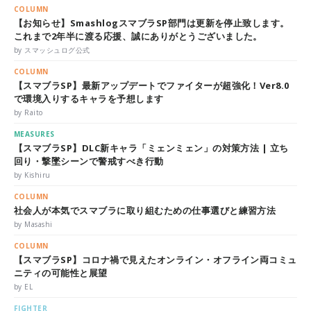
COLUMN
【お知らせ】SmashlogスマブラSP部門は更新を停止致します。
これまで2年半に渡る応援、誠にありがとうございました。
by スマッシュログ公式
COLUMN
【スマブラSP】最新アップデートでファイターが超強化！Ver8.0
で環境入りするキャラを予想します
by Raito
MEASURES
【スマブラSP】DLC新キャラ「ミェンミェン」の対策方法 | 立ち
回り・撃墜シーンで警戒すべき行動
by Kishiru
COLUMN
社会人が本気でスマブラに取り組むための仕事選びと練習方法
by Masashi
COLUMN
【スマブラSP】コロナ禍で見えたオンライン・オフライン両コミュ
ニティの可能性と展望
by EL
FIGHTER