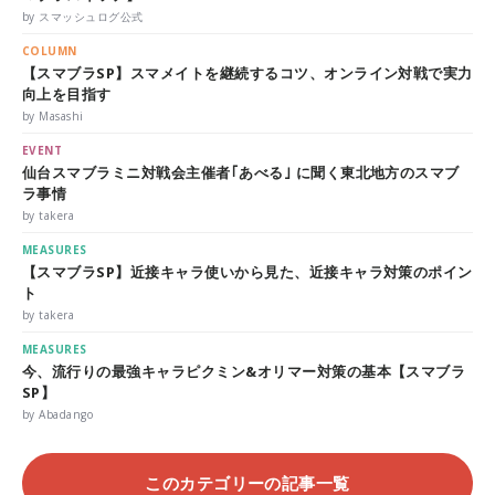
by スマッシュログ公式
COLUMN
【スマブラSP】スマメイトを継続するコツ、オンライン対戦で実力
向上を目指す
by Masashi
EVENT
仙台スマブラミニ対戦会主催者｢あべる｣ に聞く東北地方のスマブ
ラ事情
by takera
MEASURES
【スマブラSP】近接キャラ使いから見た、近接キャラ対策のポイン
ト
by takera
MEASURES
今、流行りの最強キャラピクミン&オリマー対策の基本【スマブラ
SP】
by Abadango
このカテゴリーの記事一覧