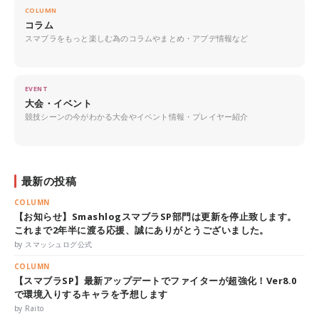
COLUMN
コラム
スマブラをもっと楽しむ為のコラムやまとめ・アプデ情報など
EVENT
大会・イベント
競技シーンの今がわかる大会やイベント情報・プレイヤー紹介
最新の投稿
COLUMN
【お知らせ】SmashlogスマブラSP部門は更新を停止致します。
これまで2年半に渡る応援、誠にありがとうございました。
by スマッシュログ公式
COLUMN
【スマブラSP】最新アップデートでファイターが超強化！Ver8.0
で環境入りするキャラを予想します
by Raito