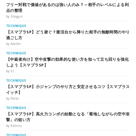
フリー対戦で価値があるのは強い人のみ？～相手のレベルによる利
点の整理
by Shogun
TECHNIQUE
【スマブラSP】どう凌ぐ？復活台から降りた相手の無敵時間のやり
過ごし方
by Atelier
TECHNIQUE
【中級者向け】空中攻撃の効果的な使い方を知って立ち回りを強化
しよう【スマブラSP】
by EL
TECHNIQUE
【スマブラSP】小ジャンプのやり方と安定させるコツ【スマブラス
イッチ】
by Raito
TECHNIQUE
【スマブラSP】高火力コンボの始動となる「着地しながらの空中攻
撃」の狙い方
by Kishiru
TECHNIQUE