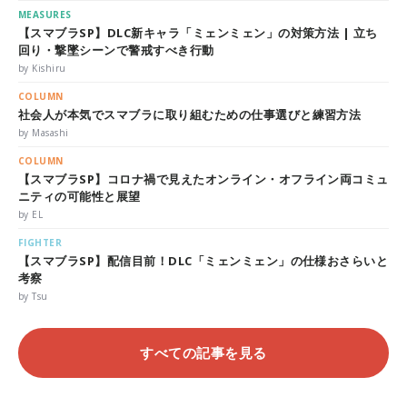
MEASURES
【スマブラSP】DLC新キャラ「ミェンミェン」の対策方法 | 立ち
回り・撃墜シーンで警戒すべき行動
by Kishiru
COLUMN
社会人が本気でスマブラに取り組むための仕事選びと練習方法
by Masashi
COLUMN
【スマブラSP】コロナ禍で見えたオンライン・オフライン両コミュ
ニティの可能性と展望
by EL
FIGHTER
【スマブラSP】配信目前！DLC「ミェンミェン」の仕様おさらいと
考察
by Tsu
すべての記事を見る