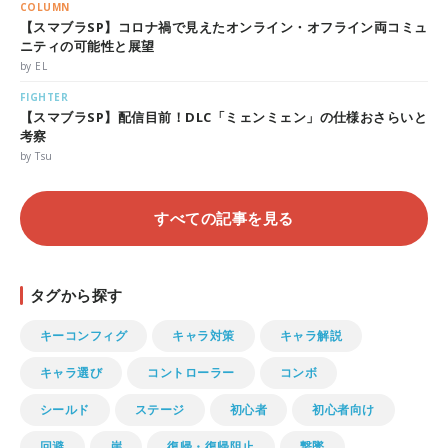
COLUMN
【スマブラSP】コロナ禍で見えたオンライン・オフライン両コミュ
ニティの可能性と展望
by EL
FIGHTER
【スマブラSP】配信目前！DLC「ミェンミェン」の仕様おさらいと
考察
by Tsu
すべての記事を見る
タグから探す
キーコンフィグ
キャラ対策
キャラ解説
キャラ選び
コントローラー
コンボ
シールド
ステージ
初心者
初心者向け
回避
崖
復帰・復帰阻止
撃墜