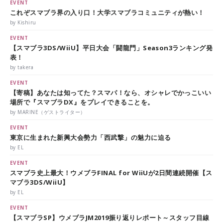
EVENT
これぞスマブラ界の入り口！大学スマブラコミュニティが熱い！
by Kishiru
EVENT
【スマブラ3DS/WiiU】平日大会「闘龍門」Season3ランキング発
表！
by takera
EVENT
【寄稿】あなたは知ってた？スマパ！なら、オシャレでかっこいい
場所で『スマブラDX』をプレイできることを。
by MARINE（ゲストライター）
EVENT
東京に生まれた新興大会勢力「西武撃」の魅力に迫る
by EL
EVENT
スマブラ史上最大！ウメブラFINAL for WiiUが2日間連続開催【ス
マブラ3DS/WiiU】
by EL
EVENT
【スマブラSP】ウメブラJM2019振り返りレポート～スタッフ目線