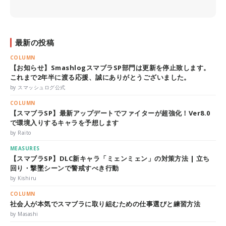
最新の投稿
COLUMN
【お知らせ】SmashlogスマブラSP部門は更新を停止致します。
これまで2年半に渡る応援、誠にありがとうございました。
by スマッシュログ公式
COLUMN
【スマブラSP】最新アップデートでファイターが超強化！Ver8.0
で環境入りするキャラを予想します
by Raito
MEASURES
【スマブラSP】DLC新キャラ「ミェンミェン」の対策方法 | 立ち
回り・撃墜シーンで警戒すべき行動
by Kishiru
COLUMN
社会人が本気でスマブラに取り組むための仕事選びと練習方法
by Masashi