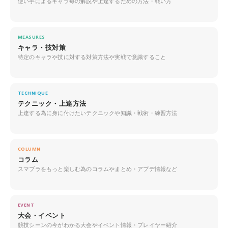
使い手によるキャラ毎の解説や上達するための方法・戦い方
MEASURES
キャラ・技対策
特定のキャラや技に対する対策方法や実戦で意識すること
TECHNIQUE
テクニック・上達方法
上達する為に身に付けたいテクニックや知識・戦術・練習方法
COLUMN
コラム
スマブラをもっと楽しむ為のコラムやまとめ・アプデ情報など
EVENT
大会・イベント
競技シーンの今がわかる大会やイベント情報・プレイヤー紹介