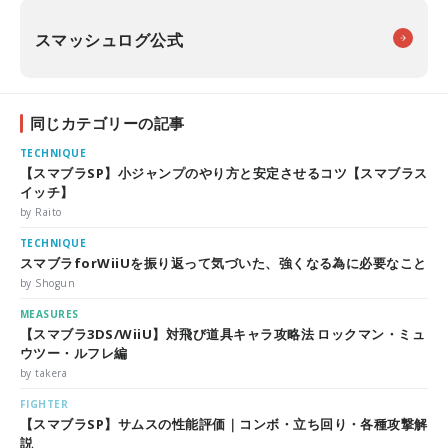
スマッシュログ公式
同じカテゴリーの記事
TECHNIQUE
【スマブラSP】小ジャンプのやり方と安定させるコツ【スマブラス
イッチ】
by Raito
TECHNIQUE
スマブラforWiiUを振り返って気づいた、強くなる為に必要なこと
by Shogun
MEASURES
【スマブラ3DS/WiiU】対飛び道具キャラ攻略法 ロックマン・ミュ
ウツー・ルフレ編
by takera
FIGHTER
【スマブラSP】サムスの性能評価｜コンボ・立ち回り・各種攻撃解
説