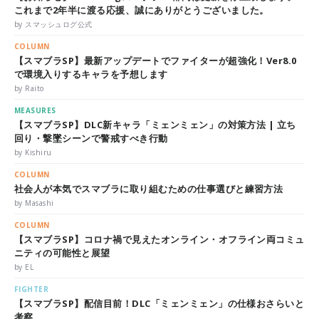
これまで2年半に渡る応援、誠にありがとうございました。
by スマッシュログ公式
COLUMN
【スマブラSP】最新アップデートでファイターが超強化！Ver8.0
で環境入りするキャラを予想します
by Raito
MEASURES
【スマブラSP】DLC新キャラ「ミェンミェン」の対策方法 | 立ち
回り・撃墜シーンで警戒すべき行動
by Kishiru
COLUMN
社会人が本気でスマブラに取り組むための仕事選びと練習方法
by Masashi
COLUMN
【スマブラSP】コロナ禍で見えたオンライン・オフライン両コミュ
ニティの可能性と展望
by EL
FIGHTER
【スマブラSP】配信目前！DLC「ミェンミェン」の仕様おさらいと
考察