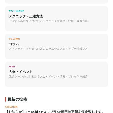
TECHNIQUE
テクニック・上達方法
上達する為に身に付けたいテクニックや知識・戦術・練習方法
COLUMN
コラム
スマブラをもっと楽しむ為のコラムやまとめ・アプデ情報など
EVENT
大会・イベント
競技シーンの今がわかる大会やイベント情報・プレイヤー紹介
最新の投稿
COLUMN
【お知らせ】SmashlogスマブラSP部門は更新を停止致します。