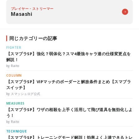
プレイヤー・ストリーマー
Masashi
同じカテゴリーの記事
FIGHTER
【スマブラSP】強化？弱体化？スマ4最強キャラ達の仕様変更点を
解説！
by Raito
COLUMN
【スマブラSP】VIPマッチのボーダーと解放条件まとめ【スマブラ
スイッチ】
by スマッシュログ公式
MEASURES
【スマブラSP】ワザの相殺を上手く活用して飛び道具を無効化しよ
う！
by Raito
TECHNIQUE
【スマブラSP】トレーニングモード解説！効率よく上達できるトレ