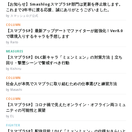
【お知らせ】SmashlogスマブラSP部門は更新を停止致します。
これまで2年半に渡る応援、誠にありがとうございました。
by スマッシュログ公式
COLUMN
【スマブラSP】最新アップデートでファイターが超強化！Ver8.0
で環境入りするキャラを予想します
by Raito
MEASURES
【スマブラSP】DLC新キャラ「ミェンミェン」の対策方法 | 立ち
回り・撃墜シーンで警戒すべき行動
by Kishiru
COLUMN
社会人が本気でスマブラに取り組むための仕事選びと練習方法
by Masashi
COLUMN
【スマブラSP】コロナ禍で見えたオンライン・オフライン両コミュ
ニティの可能性と展望
by EL
FIGHTER
【スマブラSP】配信目前！DLC「ミェンミェン」の仕様おさらいと