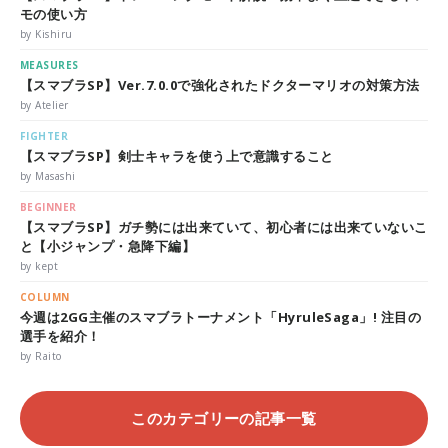
モの使い方
by Kishiru
MEASURES
【スマブラSP】Ver.7.0.0で強化されたドクターマリオの対策方法
by Atelier
FIGHTER
【スマブラSP】剣士キャラを使う上で意識すること
by Masashi
BEGINNER
【スマブラSP】ガチ勢には出来ていて、初心者には出来ていないこ
と【小ジャンプ・急降下編】
by kept
COLUMN
今週は2GG主催のスマブラトーナメント「HyruleSaga」! 注目の
選手を紹介！
by Raito
このカテゴリーの記事一覧