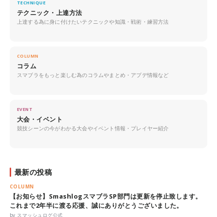
TECHNIQUE
テクニック・上達方法
上達する為に身に付けたいテクニックや知識・戦術・練習方法
COLUMN
コラム
スマブラをもっと楽しむ為のコラムやまとめ・アプデ情報など
EVENT
大会・イベント
競技シーンの今がわかる大会やイベント情報・プレイヤー紹介
最新の投稿
COLUMN
【お知らせ】SmashlogスマブラSP部門は更新を停止致します。
これまで2年半に渡る応援、誠にありがとうございました。
by スマッシュログ公式