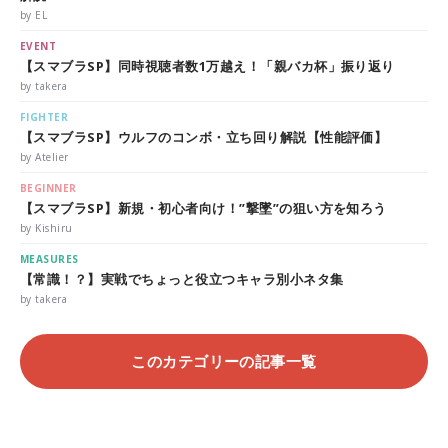
by EL
EVENT
【スマブラSP】同時視聴者数1万越え！「親バカ杯」振り返り
by takera
FIGHTER
【スマブラSP】ウルフのコンボ・立ち回り解説【性能評価】
by Atelier
BEGINNER
【スマブラSP】新規・初心者向け！”撃墜”の狙い方を知ろう
by Kishiru
MEASURES
【常識！？】実戦でちょっと役立つキャラ別小ネタ集
by takera
このカテゴリーの記事一覧