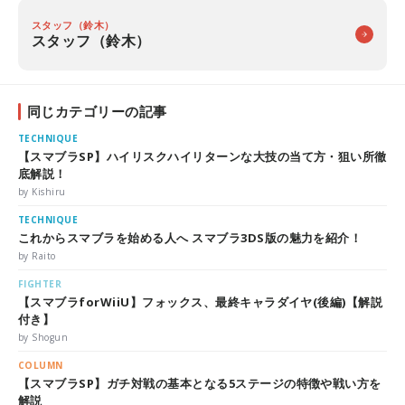
スタッフ（鈴木）
スタッフ（鈴木）
同じカテゴリーの記事
TECHNIQUE
【スマブラSP】ハイリスクハイリターンな大技の当て方・狙い所徹
底解説！
by Kishiru
TECHNIQUE
これからスマブラを始める人へ スマブラ3DS版の魅力を紹介！
by Raito
FIGHTER
【スマブラforWiiU】フォックス、最終キャラダイヤ(後編)【解説
付き】
by Shogun
COLUMN
【スマブラSP】ガチ対戦の基本となる5ステージの特徴や戦い方を
解説