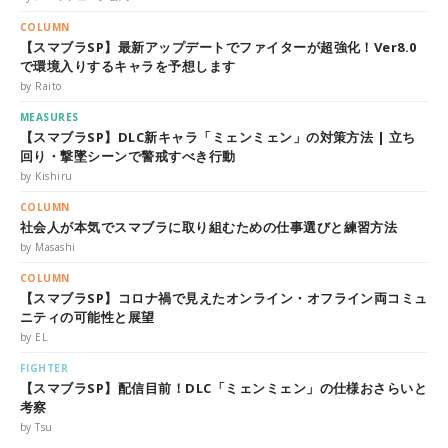
COLUMN
【スマブラSP】最新アップデートでファイターが超強化！Ver8.0
で環境入りするキャラを予想します
by Raito
MEASURES
【スマブラSP】DLC新キャラ「ミェンミェン」の対策方法 | 立ち
回り・撃墜シーンで警戒すべき行動
by Kishiru
COLUMN
社会人が本気でスマブラに取り組むための仕事選びと練習方法
by Masashi
COLUMN
【スマブラSP】コロナ禍で見えたオンライン・オフライン両コミュ
ニティの可能性と展望
by EL
FIGHTER
【スマブラSP】配信目前！DLC「ミェンミェン」の仕様おさらいと
考察
by Tsu