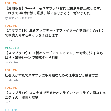
COLUMN
【お知らせ】SmashlogスマブラSP部門は更新を停止致します。
これまで2年半に渡る応援、誠にありがとうございました。
by スマッシュログ公式
COLUMN
【スマブラSP】最新アップデートでファイターが超強化！Ver8.0
で環境入りするキャラを予想します
by Raito
MEASURES
【スマブラSP】DLC新キャラ「ミェンミェン」の対策方法 | 立ち
回り・撃墜シーンで警戒すべき行動
by Kishiru
COLUMN
社会人が本気でスマブラに取り組むための仕事選びと練習方法
by Masashi
COLUMN
【スマブラSP】コロナ禍で見えたオンライン・オフライン両コミュ
ニティの可能性と展望
by EL
FIGHTER