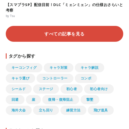
【スマブラSP】配信目前！DLC「ミェンミェン」の仕様おさらいと
考察
by Tsu
すべての記事を見る
タグから探す
キーコンフィグ
キャラ対策
キャラ解説
キャラ選び
コントローラー
コンボ
シールド
ステージ
初心者
初心者向け
回避
崖
復帰・復帰阻止
撃墜
海外大会
立ち回り
練習方法
飛び道具