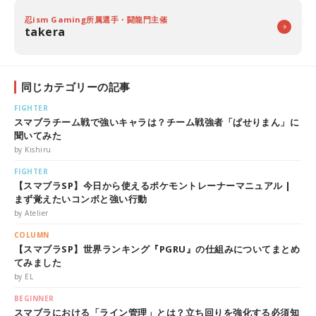
忍ism Gaming所属選手・闘龍門主催
takera
同じカテゴリーの記事
FIGHTER
スマブラチーム戦で強いキャラは？チーム戦強者「ぱせりまん」に
聞いてみた
by Kishiru
FIGHTER
【スマブラSP】今日から使えるポケモントレーナーマニュアル |
まず覚えたいコンボと強い行動
by Atelier
COLUMN
【スマブラSP】世界ランキング『PGRU』の仕組みについてまとめ
てみました
by EL
BEGINNER
スマブラにおける「ライン管理」とは？立ち回りを強化する必須知