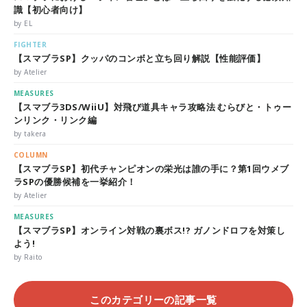
識【初心者向け】
by EL
FIGHTER
【スマブラSP】クッパのコンボと立ち回り解説【性能評価】
by Atelier
MEASURES
【スマブラ3DS/WiiU】対飛び道具キャラ攻略法 むらびと・トゥー
ンリンク・リンク編
by takera
COLUMN
【スマブラSP】初代チャンピオンの栄光は誰の手に？第1回ウメブ
ラSPの優勝候補を一挙紹介！
by Atelier
MEASURES
【スマブラSP】オンライン対戦の裏ボス!? ガノンドロフを対策し
よう!
by Raito
このカテゴリーの記事一覧