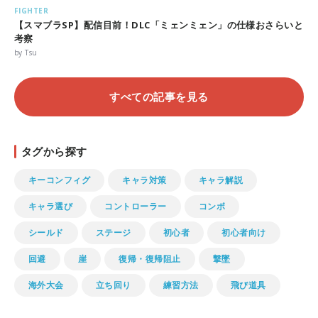
FIGHTER
【スマブラSP】配信目前！DLC「ミェンミェン」の仕様おさらいと
考察
by Tsu
すべての記事を見る
タグから探す
キーコンフィグ
キャラ対策
キャラ解説
キャラ選び
コントローラー
コンボ
シールド
ステージ
初心者
初心者向け
回避
崖
復帰・復帰阻止
撃墜
海外大会
立ち回り
練習方法
飛び道具