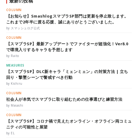
最新の投稿
COLUMN
【お知らせ】SmashlogスマブラSP部門は更新を停止致します。
これまで2年半に渡る応援、誠にありがとうございました。
by スマッシュログ公式
COLUMN
【スマブラSP】最新アップデートでファイターが超強化！Ver8.0
で環境入りするキャラを予想します
by Raito
MEASURES
【スマブラSP】DLC新キャラ「ミェンミェン」の対策方法 | 立ち
回り・撃墜シーンで警戒すべき行動
by Kishiru
COLUMN
社会人が本気でスマブラに取り組むための仕事選びと練習方法
by Masashi
COLUMN
【スマブラSP】コロナ禍で見えたオンライン・オフライン両コミュ
ニティの可能性と展望
by EL