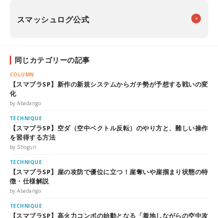
スマッシュログ公式
同じカテゴリーの記事
COLUMN
【スマブラSP】新作の新規システムからガチ勢が予想する戦いの変
化
by Abadango
TECHNIQUE
【スマブラSP】空ダ（空中ベクトル反転）のやり方と、難しい操作
を習得する方法
by Shogun
TECHNIQUE
【スマブラSP】崖の攻防で優位に立つ！崖奪いや崖掴まり状態の特
徴・仕様解説
by Abadango
TECHNIQUE
【スマブラSP】高火力コンボの始動となる「着地しながらの空中攻