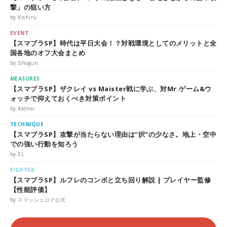
撃」の狙い方
by Kishiru
EVENT
【スマブラSP】時代は平日大会！？対戦環境としてのメリットと全
国各地のオフ大会まとめ
by Shogun
MEASURES
【スマブラSP】ザクレイ vs Maister戦に学ぶ、対Mr.ゲーム&ウ
ォッチで抑えておくべき対策ポイント
by Atelier
TECHNIQUE
【スマブラSP】攻撃が当たらない理由は”択”の少なさ。地上・空中
での強い行動を知ろう
by EL
FIGHTER
【スマブラSP】ルフレのコンボと立ち回り解説 | プレイヤー監修
【性能評価】
by スマッシュログ公式