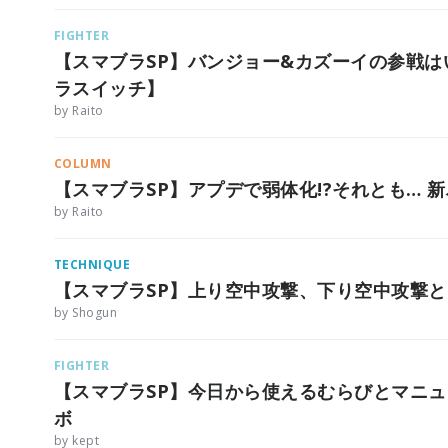
FIGHTER
【スマブラSP】バンジョー&カズーイの参戦
ラスイッチ】
by Raito
COLUMN
【スマブラSP】アプデで弱体化!?それとも… 新バ
by Raito
TECHNIQUE
【スマブラSP】上り空中攻撃、下り空中攻撃
by Shogun
FIGHTER
【スマブラSP】今日から使えるむらびとマニュ
ボ
by kept