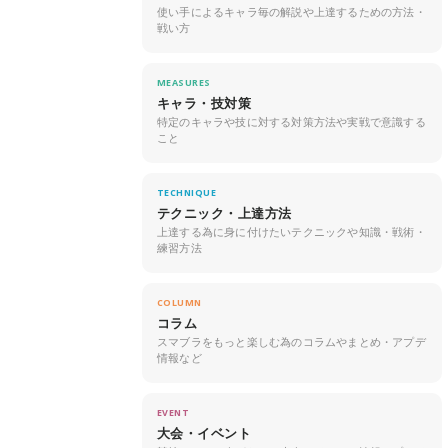
使い手によるキャラ毎の解説や上達するための方法・
戦い方
MEASURES
キャラ・技対策
特定のキャラや技に対する対策方法や実戦で意識する
こと
TECHNIQUE
テクニック・上達方法
上達する為に身に付けたいテクニックや知識・戦術・
練習方法
COLUMN
コラム
スマブラをもっと楽しむ為のコラムやまとめ・アプデ
情報など
EVENT
大会・イベント