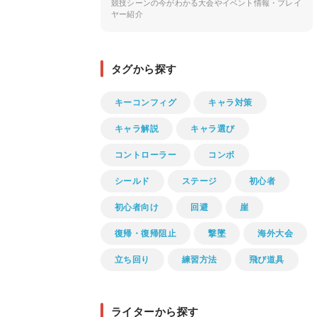
競技シーンの今がわかる大会やイベント情報・プレイ
ヤー紹介
タグから探す
キーコンフィグ
キャラ対策
キャラ解説
キャラ選び
コントローラー
コンボ
シールド
ステージ
初心者
初心者向け
回避
崖
復帰・復帰阻止
撃墜
海外大会
立ち回り
練習方法
飛び道具
ライターから探す