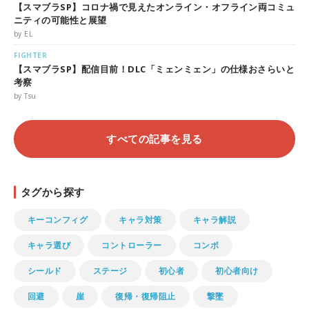
【スマブラSP】コロナ禍で見えたオンライン・オフライン両コミュ
ニティの可能性と展望
by EL
FIGHTER
【スマブラSP】配信目前！DLC「ミェンミェン」の仕様おさらいと
考察
by Tsu
すべての記事を見る
タグから探す
キーコンフィグ
キャラ対策
キャラ解説
キャラ選び
コントローラー
コンボ
シールド
ステージ
初心者
初心者向け
回避
崖
復帰・復帰阻止
撃墜