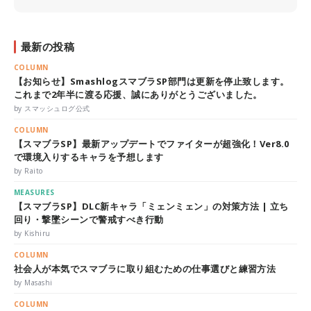
最新の投稿
COLUMN
【お知らせ】SmashlogスマブラSP部門は更新を停止致します。
これまで2年半に渡る応援、誠にありがとうございました。
by スマッシュログ公式
COLUMN
【スマブラSP】最新アップデートでファイターが超強化！Ver8.0
で環境入りするキャラを予想します
by Raito
MEASURES
【スマブラSP】DLC新キャラ「ミェンミェン」の対策方法 | 立ち
回り・撃墜シーンで警戒すべき行動
by Kishiru
COLUMN
社会人が本気でスマブラに取り組むための仕事選びと練習方法
by Masashi
COLUMN