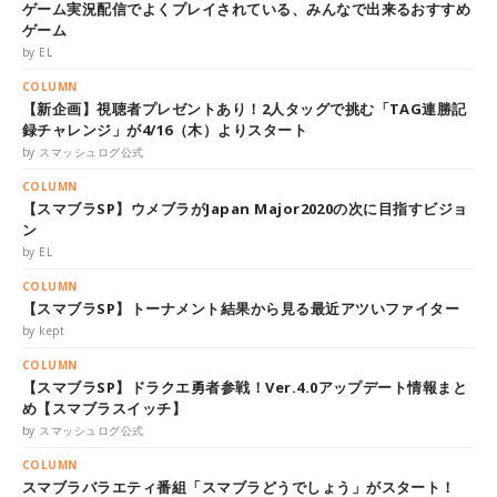
ゲーム実況配信でよくプレイされている、みんなで出来るおすすめ
ゲーム
by EL
COLUMN
【新企画】視聴者プレゼントあり！2人タッグで挑む「TAG連勝記
録チャレンジ」が4/16（木）よりスタート
by スマッシュログ公式
COLUMN
【スマブラSP】ウメブラがJapan Major2020の次に目指すビジョ
ン
by EL
COLUMN
【スマブラSP】トーナメント結果から見る最近アツいファイター
by kept
COLUMN
【スマブラSP】ドラクエ勇者参戦！Ver.4.0アップデート情報まと
め【スマブラスイッチ】
by スマッシュログ公式
COLUMN
スマブラバラエティ番組「スマブラどうでしょう」がスタート！