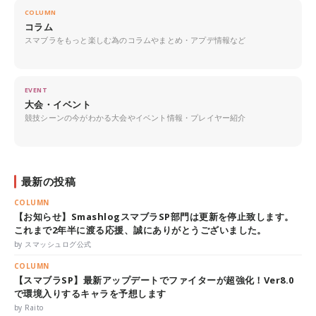
COLUMN
コラム
スマブラをもっと楽しむ為のコラムやまとめ・アプデ情報など
EVENT
大会・イベント
競技シーンの今がわかる大会やイベント情報・プレイヤー紹介
最新の投稿
COLUMN
【お知らせ】SmashlogスマブラSP部門は更新を停止致します。
これまで2年半に渡る応援、誠にありがとうございました。
by スマッシュログ公式
COLUMN
【スマブラSP】最新アップデートでファイターが超強化！Ver8.0
で環境入りするキャラを予想します
by Raito