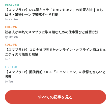
MEASURES
【スマブラSP】DLC新キャラ「ミェンミェン」の対策方法 | 立ち
回り・撃墜シーンで警戒すべき行動
by Kishiru
COLUMN
社会人が本気でスマブラに取り組むための仕事選びと練習方法
by Masashi
COLUMN
【スマブラSP】コロナ禍で見えたオンライン・オフライン両コミュ
ニティの可能性と展望
by EL
FIGHTER
【スマブラSP】配信目前！DLC「ミェンミェン」の仕様おさらいと
考察
by Tsu
すべての記事を見る