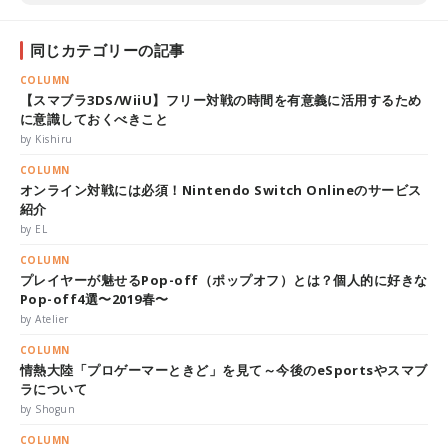
同じカテゴリーの記事
COLUMN
【スマブラ3DS/WiiU】フリー対戦の時間を有意義に活用するため
に意識しておくべきこと
by Kishiru
COLUMN
オンライン対戦には必須！Nintendo Switch Onlineのサービス
紹介
by EL
COLUMN
プレイヤーが魅せるPop-off（ポップオフ）とは？個人的に好きな
Pop-off4選〜2019春〜
by Atelier
COLUMN
情熱大陸「プロゲーマーときど」を見て～今後のeSportsやスマブ
ラについて
by Shogun
COLUMN