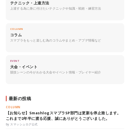
テクニック・上達方法
上達する為に身に付けたいテクニックや知識・戦術・練習方法
COLUMN
コラム
スマブラをもっと楽しむ為のコラムやまとめ・アプデ情報など
EVENT
大会・イベント
競技シーンの今がわかる大会やイベント情報・プレイヤー紹介
最新の投稿
COLUMN
【お知らせ】SmashlogスマブラSP部門は更新を停止致します。
これまで2年半に渡る応援、誠にありがとうございました。
by スマッシュログ公式