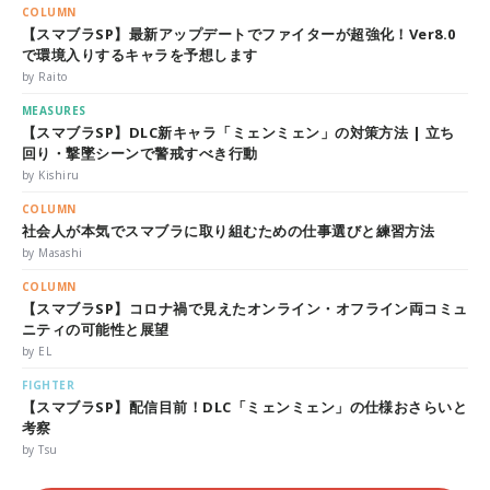
COLUMN
【スマブラSP】最新アップデートでファイターが超強化！Ver8.0
で環境入りするキャラを予想します
by Raito
MEASURES
【スマブラSP】DLC新キャラ「ミェンミェン」の対策方法 | 立ち
回り・撃墜シーンで警戒すべき行動
by Kishiru
COLUMN
社会人が本気でスマブラに取り組むための仕事選びと練習方法
by Masashi
COLUMN
【スマブラSP】コロナ禍で見えたオンライン・オフライン両コミュ
ニティの可能性と展望
by EL
FIGHTER
【スマブラSP】配信目前！DLC「ミェンミェン」の仕様おさらいと
考察
by Tsu