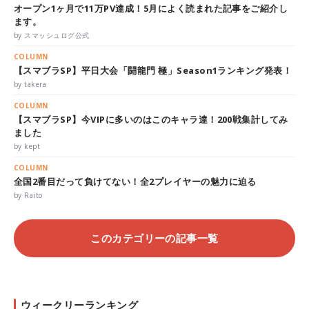
オープン1ヶ月で11万PV達成！5月によく読まれた記事をご紹介し
ます。
by スマッシュログ公式
COLUMN
【スマブラSP】平日大会「闘龍門 極」Season1ランキング発表！
by takera
COLUMN
【スマブラSP】今VIPに多いのはこのキャラ達！200戦集計してみ
ました
by kept
COLUMN
全国2番目だって負けてない！全2プレイヤーの魅力に迫る
by Raito
このカテゴリーの記事一覧
ウィークリーランキング