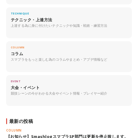
TECHNIQUE
テクニック・上達方法
上達する為に身に付けたいテクニックや知識・戦術・練習方法
COLUMN
コラム
スマブラをもっと楽しむ為のコラムやまとめ・アプデ情報など
EVENT
大会・イベント
競技シーンの今がわかる大会やイベント情報・プレイヤー紹介
最新の投稿
COLUMN
【お知らせ】SmashlogスマブラSP部門は更新を停止致します。