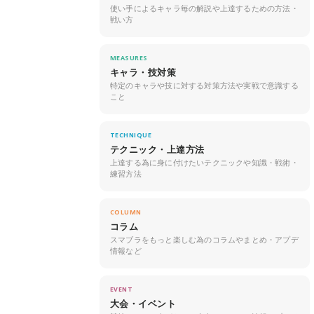
使い手によるキャラ毎の解説や上達するための方法・
戦い方
MEASURES
キャラ・技対策
特定のキャラや技に対する対策方法や実戦で意識する
こと
TECHNIQUE
テクニック・上達方法
上達する為に身に付けたいテクニックや知識・戦術・
練習方法
COLUMN
コラム
スマブラをもっと楽しむ為のコラムやまとめ・アプデ
情報など
EVENT
大会・イベント