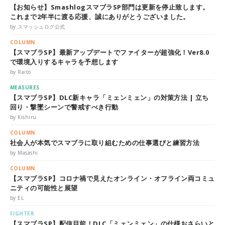
【お知らせ】SmashlogスマブラSP部門は更新を停止致します。
これまで2年半に渡る応援、誠にありがとうございました。
by スマッシュログ公式
COLUMN
【スマブラSP】最新アップデートでファイターが超強化！Ver8.0
で環境入りするキャラを予想します
by Raito
MEASURES
【スマブラSP】DLC新キャラ「ミェンミェン」の対策方法 | 立ち
回り・撃墜シーンで警戒すべき行動
by Kishiru
COLUMN
社会人が本気でスマブラに取り組むための仕事選びと練習方法
by Masashi
COLUMN
【スマブラSP】コロナ禍で見えたオンライン・オフライン両コミュ
ニティの可能性と展望
by EL
FIGHTER
【スマブラSP】配信目前！DLC「ミェンミェン」の仕様おさらいと