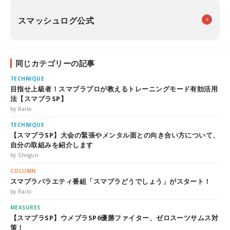
スマッシュログ公式
同じカテゴリーの記事
TECHNIQUE
目指せ上級者！スマブラプロが教えるトレーニングモード有効活用
法【スマブラSP】
by Raito
TECHNIQUE
【スマブラSP】大会の緊張やメンタル面との向き合い方について、
自分の取組みを紹介します
by Shogun
COLUMN
スマブラバラエティ番組「スマブラどうでしょう」がスタート！
by Raito
MEASURES
【スマブラSP】ウメブラSP6優勝ファイター、ゼロスーツサムス対
策！