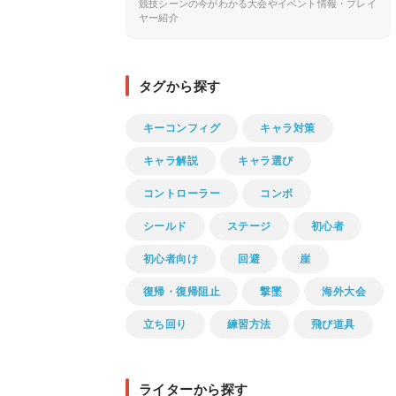
競技シーンの今がわかる大会やイベント情報・プレイ
ヤー紹介
タグから探す
キーコンフィグ
キャラ対策
キャラ解説
キャラ選び
コントローラー
コンボ
シールド
ステージ
初心者
初心者向け
回避
崖
復帰・復帰阻止
撃墜
海外大会
立ち回り
練習方法
飛び道具
ライターから探す