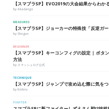
【スマブラSP】EVO2019の大会結果からわか
by Abadango
MEASURES
【スマブラSP】ジョーカーの特殊技「反逆ガ
by Shogun
BEGINNER
【スマブラSP】キーコンフィグの設定 | ボ
方法
by スマッシュログ公式
TECHNIQUE
【スマブラSP】ジャンプで攻め込む際に気を
by Kishiru
FIGHTER
スマブラSPに新ファイターしずえさん戦!?技性