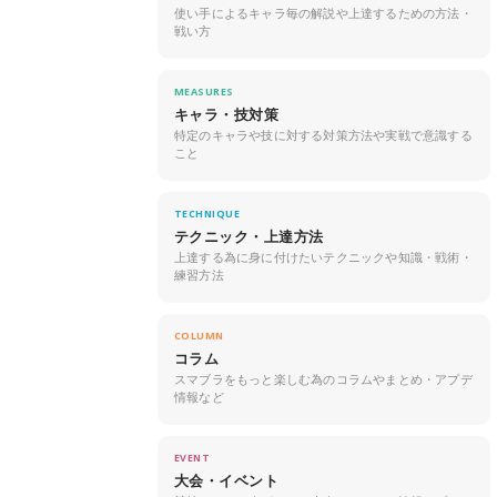
使い手によるキャラ毎の解説や上達するための方法・
戦い方
MEASURES
キャラ・技対策
特定のキャラや技に対する対策方法や実戦で意識する
こと
TECHNIQUE
テクニック・上達方法
上達する為に身に付けたいテクニックや知識・戦術・
練習方法
COLUMN
コラム
スマブラをもっと楽しむ為のコラムやまとめ・アプデ
情報など
EVENT
大会・イベント