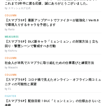
これまで2年半に渡る応援、誠にありがとうございました。
by スマッシュログ公式
COLUMN
【スマブラSP】最新アップデートでファイターが超強化！Ver8.0
で環境入りするキャラを予想します
by Raito
MEASURES
【スマブラSP】DLC新キャラ「ミェンミェン」の対策方法 | 立ち
回り・撃墜シーンで警戒すべき行動
by Kishiru
COLUMN
社会人が本気でスマブラに取り組むための仕事選びと練習方法
by Masashi
COLUMN
【スマブラSP】コロナ禍で見えたオンライン・オフライン両コミュ
ニティの可能性と展望
by EL
FIGHTER
【スマブラSP】配信目前！DLC「ミェンミェン」の仕様おさらいと
考察