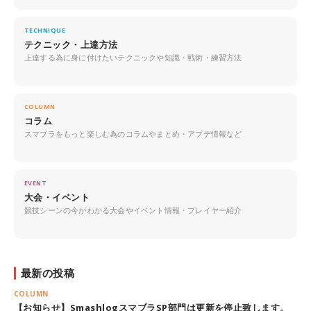
TECHNIQUE
テクニック・上達方法
上達する為に身に付けたいテクニックや知識・戦術・練習方法
COLUMN
コラム
スマブラをもっと楽しむ為のコラムやまとめ・アプデ情報など
EVENT
大会・イベント
競技シーンの今がわかる大会やイベント情報・プレイヤー紹介
最新の投稿
COLUMN
【お知らせ】SmashlogスマブラSP部門は更新を停止致します。