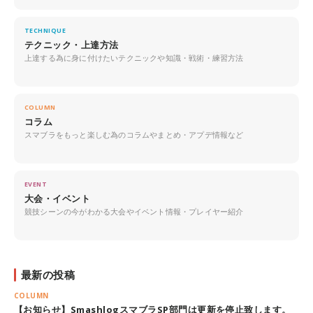
TECHNIQUE
テクニック・上達方法
上達する為に身に付けたいテクニックや知識・戦術・練習方法
COLUMN
コラム
スマブラをもっと楽しむ為のコラムやまとめ・アプデ情報など
EVENT
大会・イベント
競技シーンの今がわかる大会やイベント情報・プレイヤー紹介
最新の投稿
COLUMN
【お知らせ】SmashlogスマブラSP部門は更新を停止致します。