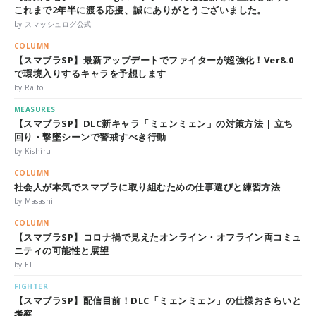
これまで2年半に渡る応援、誠にありがとうございました。
by スマッシュログ公式
COLUMN
【スマブラSP】最新アップデートでファイターが超強化！Ver8.0
で環境入りするキャラを予想します
by Raito
MEASURES
【スマブラSP】DLC新キャラ「ミェンミェン」の対策方法 | 立ち
回り・撃墜シーンで警戒すべき行動
by Kishiru
COLUMN
社会人が本気でスマブラに取り組むための仕事選びと練習方法
by Masashi
COLUMN
【スマブラSP】コロナ禍で見えたオンライン・オフライン両コミュ
ニティの可能性と展望
by EL
FIGHTER
【スマブラSP】配信目前！DLC「ミェンミェン」の仕様おさらいと
考察