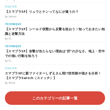
FIGHTER
【スマブラSP】リュウとケンってなにが違うの？
by takera
TECHNIQUE
【スマブラSP】シールド状態から反撃を狙おう！知っておきたい知
識と攻撃方法
by EL
TECHNIQUE
【スマブラSP】攻撃が当たらない理由は”択”の少なさ。地上・空中
での強い行動を知ろう
by EL
FIGHTER
スマブラSPに新ファイターしずえさん戦!?技性能や強さを分析！
【スマブラSwitch（スイッチ）】
by Raito
このカテゴリーの記事一覧