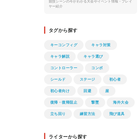
競技シーンの今がわかる大会やイベント情報・プレイ
ヤー紹介
タグから探す
キーコンフィグ
キャラ対策
キャラ解説
キャラ選び
コントローラー
コンボ
シールド
ステージ
初心者
初心者向け
回避
崖
復帰・復帰阻止
撃墜
海外大会
立ち回り
練習方法
飛び道具
ライターから探す