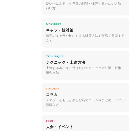
使い手によるキャラ毎の解説や上達するための方法・
戦い方
MEASURES
キャラ・技対策
特定のキャラや技に対する対策方法や実戦で意識する
こと
TECHNIQUE
テクニック・上達方法
上達する為に身に付けたいテクニックや知識・戦術・
練習方法
COLUMN
コラム
スマブラをもっと楽しむ為のコラムやまとめ・アプデ
情報など
EVENT
大会・イベント