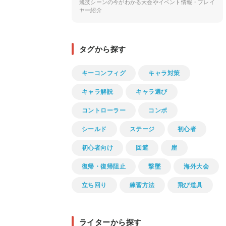
競技シーンの今がわかる大会やイベント情報・プレイ
ヤー紹介
タグから探す
キーコンフィグ
キャラ対策
キャラ解説
キャラ選び
コントローラー
コンボ
シールド
ステージ
初心者
初心者向け
回避
崖
復帰・復帰阻止
撃墜
海外大会
立ち回り
練習方法
飛び道具
ライターから探す