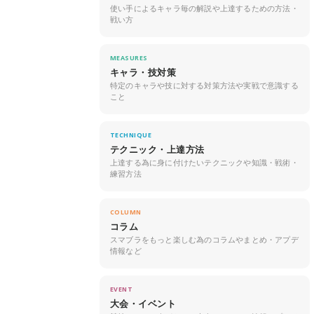
使い手によるキャラ毎の解説や上達するための方法・
戦い方
MEASURES
キャラ・技対策
特定のキャラや技に対する対策方法や実戦で意識する
こと
TECHNIQUE
テクニック・上達方法
上達する為に身に付けたいテクニックや知識・戦術・
練習方法
COLUMN
コラム
スマブラをもっと楽しむ為のコラムやまとめ・アプデ
情報など
EVENT
大会・イベント