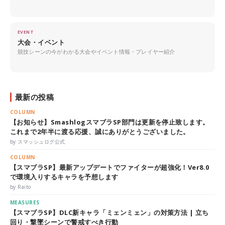
EVENT
大会・イベント
競技シーンの今がわかる大会やイベント情報・プレイヤー紹介
最新の投稿
COLUMN
【お知らせ】SmashlogスマブラSP部門は更新を停止致します。
これまで2年半に渡る応援、誠にありがとうございました。
by スマッシュログ公式
COLUMN
【スマブラSP】最新アップデートでファイターが超強化！Ver8.0
で環境入りするキャラを予想します
by Raito
MEASURES
【スマブラSP】DLC新キャラ「ミェンミェン」の対策方法 | 立ち
回り・撃墜シーンで警戒すべき行動