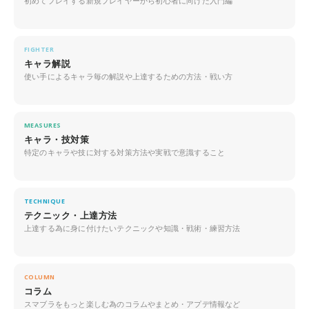
初めてプレイする新規プレイヤーから初心者に向けた入門編
FIGHTER
キャラ解説
使い手によるキャラ毎の解説や上達するための方法・戦い方
MEASURES
キャラ・技対策
特定のキャラや技に対する対策方法や実戦で意識すること
TECHNIQUE
テクニック・上達方法
上達する為に身に付けたいテクニックや知識・戦術・練習方法
COLUMN
コラム
スマブラをもっと楽しむ為のコラムやまとめ・アプデ情報など