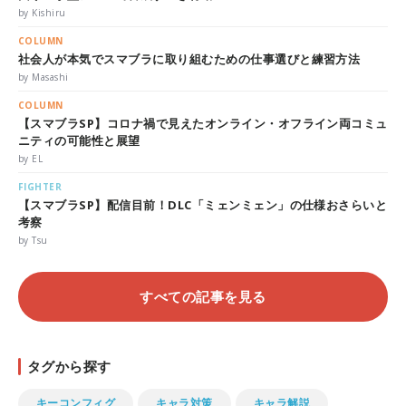
by Kishiru
COLUMN
社会人が本気でスマブラに取り組むための仕事選びと練習方法
by Masashi
COLUMN
【スマブラSP】コロナ禍で見えたオンライン・オフライン両コミュ
ニティの可能性と展望
by EL
FIGHTER
【スマブラSP】配信目前！DLC「ミェンミェン」の仕様おさらいと
考察
by Tsu
すべての記事を見る
タグから探す
キーコンフィグ
キャラ対策
キャラ解説