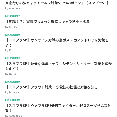
今流行りの強キャラ！ウルフ対策の3つのポイント【スマブラSP】
by Abadango
MEASURES
【常識！？】実戦でちょっと役立つキャラ別小ネタ集
by takera
MEASURES
【スマブラSP】オンライン対戦の裏ボス!? ガノンドロフを対策し
よう!
by Raito
MEASURES
【スマブラSP】厄介な弾幕キャラ「シモン・リヒター」対策を伝授
します！
by Raito
MEASURES
【スマブラSP】クラウド対策 – 必殺技の性能と対策を知る
by Masashi
MEASURES
【スマブラSP】ウメブラSP6優勝ファイター、ゼロスーツサムス対
策！
by Abadango