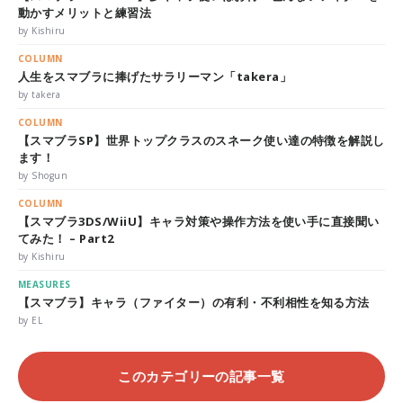
動かすメリットと練習法
by Kishiru
COLUMN
人生をスマブラに捧げたサラリーマン「takera」
by takera
COLUMN
【スマブラSP】世界トップクラスのスネーク使い達の特徴を解説し
ます！
by Shogun
COLUMN
【スマブラ3DS/WiiU】キャラ対策や操作方法を使い手に直接聞い
てみた！ – Part2
by Kishiru
MEASURES
【スマブラ】キャラ（ファイター）の有利・不利相性を知る方法
by EL
このカテゴリーの記事一覧