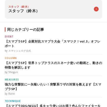
スタッフ（鈴木）
スタッフ（鈴木）
同じカテゴリーの記事
EVENT
【スマブラSP】企業対抗スマブラ大会「スマツク！vol.3」オフレ
ポート
by スマッシュログ公式
COLUMN
【スマブラSP】世界トップクラスのスネーク使いの動画と、動きの
特徴を解説します
by Shogun
MEASURES
強力な突撃技に一矢報いたい！突撃系ワザの対策を教えます【スマ
ブラSP】
by Raito
TECHNIQUE
【スマブラ3DS/WiiU】多キャラ使いはお得？色んなファイターを