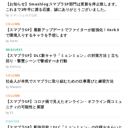
【お知らせ】SmashlogスマブラSP部門は更新を停止致します。
これまで2年半に渡る応援、誠にありがとうございました。
by スマッシュログ公式
COLUMN
【スマブラSP】最新アップデートでファイターが超強化！Ver8.0
で環境入りするキャラを予想します
by Raito
MEASURES
【スマブラSP】DLC新キャラ「ミェンミェン」の対策方法 | 立ち
回り・撃墜シーンで警戒すべき行動
by Kishiru
COLUMN
社会人が本気でスマブラに取り組むための仕事選びと練習方法
by Masashi
COLUMN
【スマブラSP】コロナ禍で見えたオンライン・オフライン両コミュ
ニティの可能性と展望
by EL
FIGHTER
【スマブラSP】配信目前！DLC「ミェンミェン」の仕様おさらいと