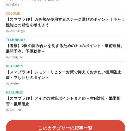
by takera
COLUMN
【スマブラSP】ガチ勢が使用するステージ選びのポイント！キャラ
性能との相性を考えよう
by Abadango
TECHNIQUE
【考察】2択の読み合いを制するための3つのポイント～事前理解、
展開予測、予備動作～
by Shogun
MEASURES
【スマブラSP】シモン・リヒター対策で抑えておきたい復帰阻止・
崖・立ち回りのポイント
by Atelier
MEASURES
【スマブラSP】アイクの対策ポイントまとめ – 空N対策・撃墜拒
否・復帰阻止
by Kishiru
このカテゴリーの記事一覧