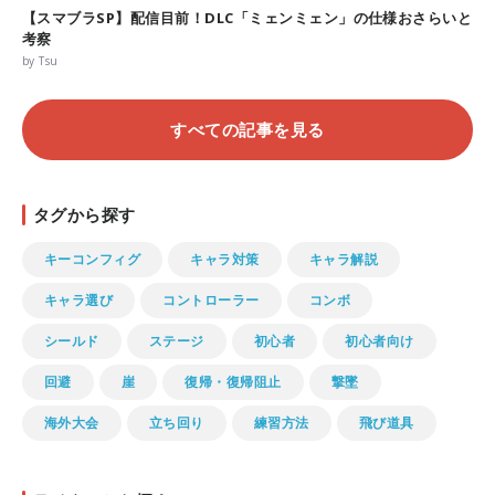
【スマブラSP】配信目前！DLC「ミェンミェン」の仕様おさらいと
考察
by Tsu
すべての記事を見る
タグから探す
キーコンフィグ
キャラ対策
キャラ解説
キャラ選び
コントローラー
コンボ
シールド
ステージ
初心者
初心者向け
回避
崖
復帰・復帰阻止
撃墜
海外大会
立ち回り
練習方法
飛び道具