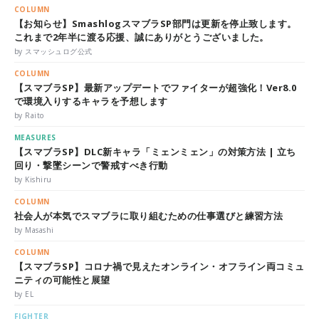
COLUMN
【お知らせ】SmashlogスマブラSP部門は更新を停止致します。
これまで2年半に渡る応援、誠にありがとうございました。
by スマッシュログ公式
COLUMN
【スマブラSP】最新アップデートでファイターが超強化！Ver8.0
で環境入りするキャラを予想します
by Raito
MEASURES
【スマブラSP】DLC新キャラ「ミェンミェン」の対策方法 | 立ち
回り・撃墜シーンで警戒すべき行動
by Kishiru
COLUMN
社会人が本気でスマブラに取り組むための仕事選びと練習方法
by Masashi
COLUMN
【スマブラSP】コロナ禍で見えたオンライン・オフライン両コミュ
ニティの可能性と展望
by EL
FIGHTER