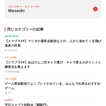
プレイヤー・ストリーマー
Masashi
同じカテゴリーの記事
MEASURES
【スマブラSP】マリオの通常必殺技などの、上から攻めてくる飛び
道具の対策
by Kishiru
COLUMN
【スマブラSP】あばだんご式キャラ選び・キャラ変えのポイントと
練習法を教えます
by Abadango
COLUMN
ゲーム実況配信でよくプレイされている、みんなで出来るおすすめ
ゲーム
by EL
EVENT
平日スマブラ対戦会『闘龍門』