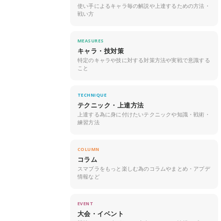
使い手によるキャラ毎の解説や上達するための方法・
戦い方
MEASURES
キャラ・技対策
特定のキャラや技に対する対策方法や実戦で意識する
こと
TECHNIQUE
テクニック・上達方法
上達する為に身に付けたいテクニックや知識・戦術・
練習方法
COLUMN
コラム
スマブラをもっと楽しむ為のコラムやまとめ・アプデ
情報など
EVENT
大会・イベント