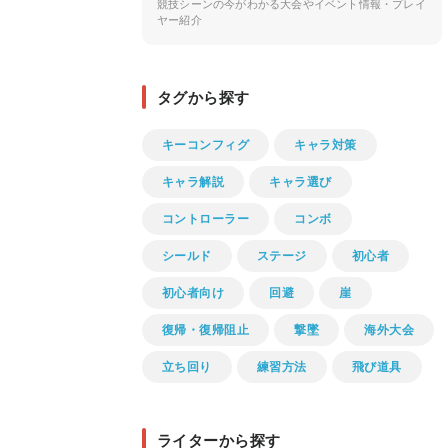
競技シーンの今がわかる大会やイベント情報・プレイ
ヤー紹介
タグから探す
キーコンフィグ
キャラ対策
キャラ解説
キャラ選び
コントローラー
コンボ
シールド
ステージ
初心者
初心者向け
回避
崖
復帰・復帰阻止
撃墜
海外大会
立ち回り
練習方法
飛び道具
ライターから探す