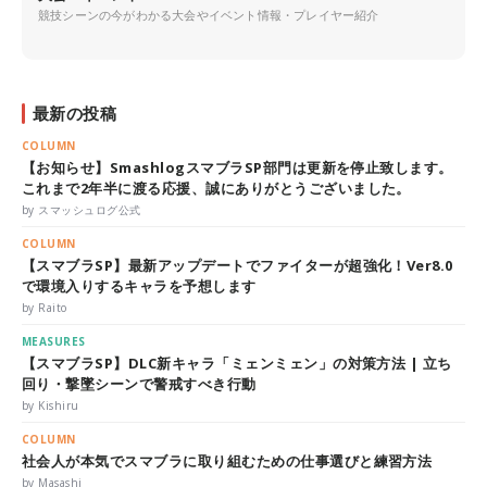
競技シーンの今がわかる大会やイベント情報・プレイヤー紹介
最新の投稿
COLUMN
【お知らせ】SmashlogスマブラSP部門は更新を停止致します。
これまで2年半に渡る応援、誠にありがとうございました。
by スマッシュログ公式
COLUMN
【スマブラSP】最新アップデートでファイターが超強化！Ver8.0
で環境入りするキャラを予想します
by Raito
MEASURES
【スマブラSP】DLC新キャラ「ミェンミェン」の対策方法 | 立ち
回り・撃墜シーンで警戒すべき行動
by Kishiru
COLUMN
社会人が本気でスマブラに取り組むための仕事選びと練習方法
by Masashi