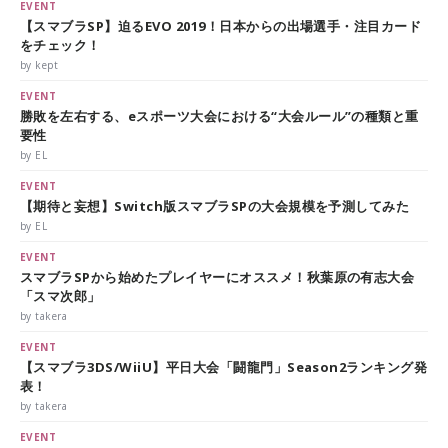
EVENT
【スマブラSP】迫るEVO 2019！日本からの出場選手・注目カード
をチェック！
by kept
EVENT
勝敗を左右する、eスポーツ大会における“大会ルール”の種類と重
要性
by EL
EVENT
【期待と妄想】Switch版スマブラSPの大会規模を予測してみた
by EL
EVENT
スマブラSPから始めたプレイヤーにオススメ！秋葉原の有志大会
「スマ次郎」
by takera
EVENT
【スマブラ3DS/WiiU】平日大会「闘龍門」Season2ランキング発
表！
by takera
EVENT