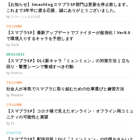
【お知らせ】SmashlogスマブラSP部門は更新を停止致します。
これまで2年半に渡る応援、誠にありがとうございました。
by スマッシュログ公式
COLUMN
【スマブラSP】最新アップデートでファイターが超強化！Ver8.0
で環境入りするキャラを予想します
by Raito
MEASURES
【スマブラSP】DLC新キャラ「ミェンミェン」の対策方法 | 立ち
回り・撃墜シーンで警戒すべき行動
by Kishiru
COLUMN
社会人が本気でスマブラに取り組むための仕事選びと練習方法
by Masashi
COLUMN
【スマブラSP】コロナ禍で見えたオンライン・オフライン両コミュ
ニティの可能性と展望
by EL
FIGHTER
【スマブラSP】配信目前！DLC「ミェンミェン」の仕様おさらいと