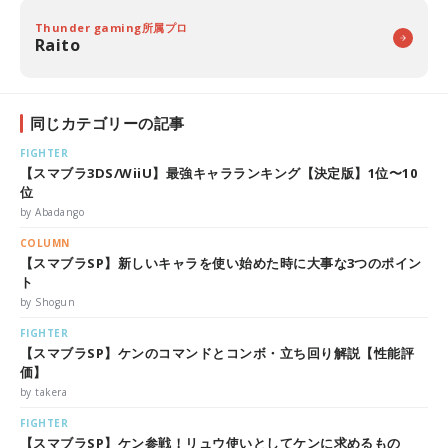
Thunder gaming所属プロ
Raito
同じカテゴリーの記事
FIGHTER
【スマブラ3DS/WiiU】最強キャラランキング【決定版】1位〜10
位
by Abadango
COLUMN
【スマブラSP】新しいキャラを使い始めた時に大事な3つのポイン
ト
by Shogun
FIGHTER
【スマブラSP】ケンのコマンドとコンボ・立ち回り解説【性能評
価】
by takera
FIGHTER
【スマブラSP】ケン参戦！リュウ使いとしてケンに求めるもの