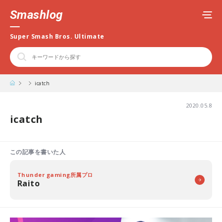
Smashlog
Super Smash Bros. Ultimate
icatch
2020.05.8
icatch
この記事を書いた人
Thunder gaming所属プロ
Raito