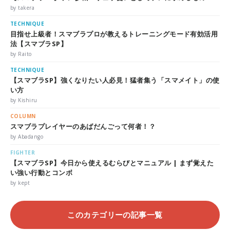
by takera
TECHNIQUE
目指せ上級者！スマブラプロが教えるトレーニングモード有効活用
法【スマブラSP】
by Raito
TECHNIQUE
【スマブラSP】強くなりたい人必見！猛者集う「スマメイト」の使
い方
by Kishiru
COLUMN
スマブラプレイヤーのあばだんごって何者！？
by Abadango
FIGHTER
【スマブラSP】今日から使えるむらびとマニュアル | まず覚えた
い強い行動とコンボ
by kept
このカテゴリーの記事一覧