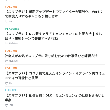
COLUMN
【スマブラSP】最新アップデートでファイターが超強化！Ver8.0
で環境入りするキャラを予想します
by Raito
MEASURES
【スマブラSP】DLC新キャラ「ミェンミェン」の対策方法 | 立ち
回り・撃墜シーンで警戒すべき行動
by Kishiru
COLUMN
社会人が本気でスマブラに取り組むための仕事選びと練習方法
by Masashi
COLUMN
【スマブラSP】コロナ禍で見えたオンライン・オフライン両コミュ
ニティの可能性と展望
by EL
FIGHTER
【スマブラSP】配信目前！DLC「ミェンミェン」の仕様おさらいと
考察
by Tsu