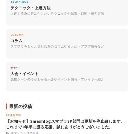
TECHNIQUE
テクニック・上達方法
上達する為に身に付けたいテクニックや知識・戦術・練習方法
COLUMN
コラム
スマブラをもっと楽しむ為のコラムやまとめ・アプデ情報など
EVENT
大会・イベント
競技シーンの今がわかる大会やイベント情報・プレイヤー紹介
最新の投稿
COLUMN
【お知らせ】SmashlogスマブラSP部門は更新を停止致します。
これまで2年半に渡る応援、誠にありがとうございました。
by スマッシュログ公式