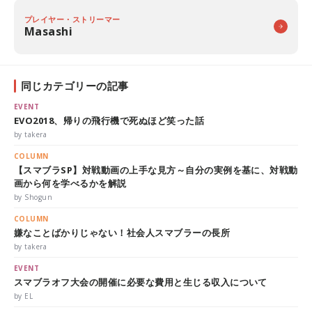
プレイヤー・ストリーマー
Masashi
同じカテゴリーの記事
EVENT
EVO2018、帰りの飛行機で死ぬほど笑った話
by takera
COLUMN
【スマブラSP】対戦動画の上手な見方～自分の実例を基に、対戦動
画から何を学べるかを解説
by Shogun
COLUMN
嫌なことばかりじゃない！社会人スマブラーの長所
by takera
EVENT
スマブラオフ大会の開催に必要な費用と生じる収入について
by EL