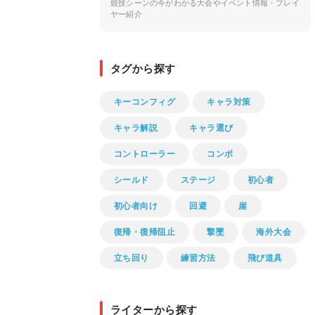
競技シーンの今がわかる大会やイベント情報・プレイ
ヤー紹介
タグから探す
キーコンフィグ
キャラ対策
キャラ解説
キャラ選び
コントローラー
コンボ
シールド
ステージ
初心者
初心者向け
回避
崖
復帰・復帰阻止
撃墜
海外大会
立ち回り
練習方法
飛び道具
ライターから探す