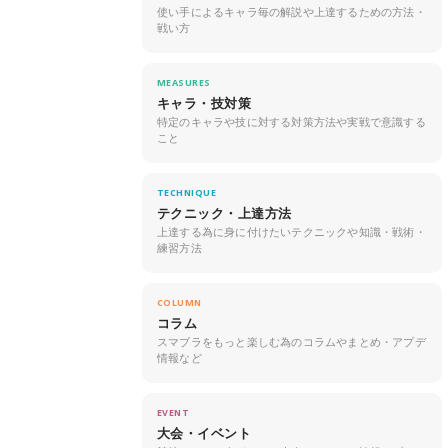
使い手によるキャラ毎の解説や上達するための方法・
戦い方
MEASURES
キャラ・技対策
特定のキャラや技に対する対策方法や実戦で意識する
こと
TECHNIQUE
テクニック・上達方法
上達する為に身に付けたいテクニックや知識・戦術・
練習方法
COLUMN
コラム
スマブラをもっと楽しむ為のコラムやまとめ・アプデ
情報など
EVENT
大会・イベント