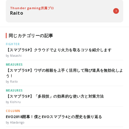
Thunder gaming所属プロ
Raito
同じカテゴリーの記事
FIGHTER
【スマブラSP】クラウドでより火力を取るコツを紹介します
by Masashi
MEASURES
【スマブラSP】ワザの相殺を上手く活用して飛び道具を無効化しよ
う！
by Raito
MEASURES
【スマブラSP】「多段技」の効果的な使い方と対策方法
by Kishiru
COLUMN
EVO2018開幕！僕とEVOスマブラ4との歴史を振り返る
by Abadango