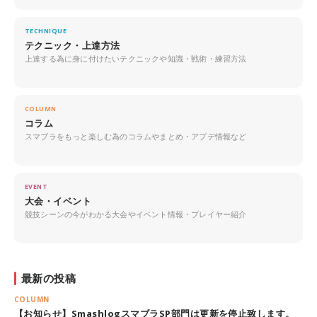
TECHNIQUE
テクニック・上達方法
上達する為に身に付けたいテクニックや知識・戦術・練習方法
COLUMN
コラム
スマブラをもっと楽しむ為のコラムやまとめ・アプデ情報など
EVENT
大会・イベント
競技シーンの今がわかる大会やイベント情報・プレイヤー紹介
最新の投稿
COLUMN
【お知らせ】SmashlogスマブラSP部門は更新を停止致します。