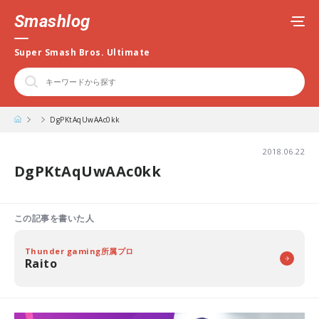
Smashlog
Super Smash Bros. Ultimate
DgPKtAqUwAAc0kk
2018.06.22
DgPKtAqUwAAc0kk
この記事を書いた人
Thunder gaming所属プロ
Raito