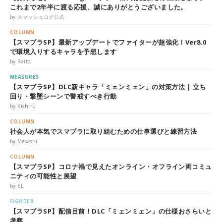
これまで2年半に渡る応援、誠にありがとうございました。
by スマッシュログ公式
COLUMN
【スマブラSP】最新アップデートでファイターが超強化！Ver8.0
で環境入りするキャラを予想します
by Raito
MEASURES
【スマブラSP】DLC新キャラ「ミェンミェン」の対策方法 | 立ち
回り・撃墜シーンで警戒すべき行動
by Kishiru
COLUMN
社会人が本気でスマブラに取り組むための仕事選びと練習方法
by Masashi
COLUMN
【スマブラSP】コロナ禍で見えたオンライン・オフライン両コミュ
ニティの可能性と展望
by EL
FIGHTER
【スマブラSP】配信目前！DLC「ミェンミェン」の仕様おさらいと
考察