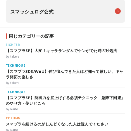
スマッシュログ公式
同じカテゴリーの記事
FIGHTER
【スマブラSP】大変！キャラランダムでケンがでた時の対処法
by takera
TECHNIQUE
【スマブラ3DS/WiiU】伸び悩んできた人ほど知って欲しい、キャ
ラ開拓の楽しさ
by takera
TECHNIQUE
【スマブラSP】防御力を底上げする必須テクニック「急降下回避」
のやり方・使いどころ
by Raito
COLUMN
スマブラを続けるのがしんどくなった人は読んでください
by Raito