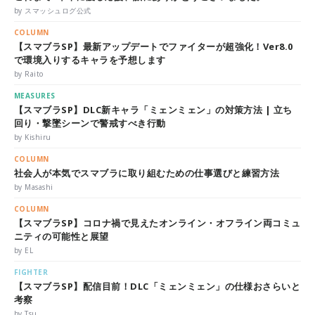
by スマッシュログ公式
COLUMN
【スマブラSP】最新アップデートでファイターが超強化！Ver8.0
で環境入りするキャラを予想します
by Raito
MEASURES
【スマブラSP】DLC新キャラ「ミェンミェン」の対策方法 | 立ち
回り・撃墜シーンで警戒すべき行動
by Kishiru
COLUMN
社会人が本気でスマブラに取り組むための仕事選びと練習方法
by Masashi
COLUMN
【スマブラSP】コロナ禍で見えたオンライン・オフライン両コミュ
ニティの可能性と展望
by EL
FIGHTER
【スマブラSP】配信目前！DLC「ミェンミェン」の仕様おさらいと
考察
by Tsu