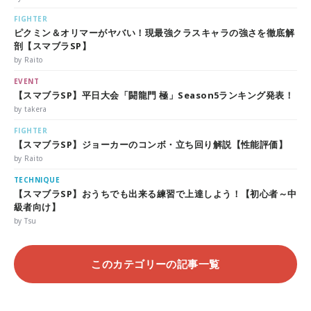
FIGHTER
ピクミン＆オリマーがヤバい！現最強クラスキャラの強さを徹底解
剖【スマブラSP】
by Raito
EVENT
【スマブラSP】平日大会「闘龍門 極」Season5ランキング発表！
by takera
FIGHTER
【スマブラSP】ジョーカーのコンボ・立ち回り解説【性能評価】
by Raito
TECHNIQUE
【スマブラSP】おうちでも出来る練習で上達しよう！【初心者～中
級者向け】
by Tsu
このカテゴリーの記事一覧