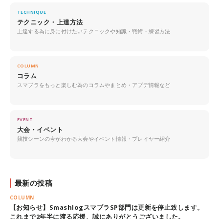
TECHNIQUE
テクニック・上達方法
上達する為に身に付けたいテクニックや知識・戦術・練習方法
COLUMN
コラム
スマブラをもっと楽しむ為のコラムやまとめ・アプデ情報など
EVENT
大会・イベント
競技シーンの今がわかる大会やイベント情報・プレイヤー紹介
最新の投稿
COLUMN
【お知らせ】SmashlogスマブラSP部門は更新を停止致します。
これまで2年半に渡る応援、誠にありがとうございました。