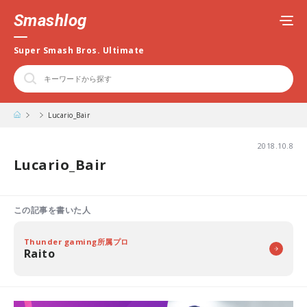
Smashlog
Super Smash Bros. Ultimate
Lucario_Bair
2018.10.8
Lucario_Bair
この記事を書いた人
Thunder gaming所属プロ
Raito