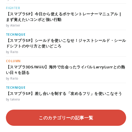
FIGHTER
【スマブラSP】今日から使えるポケモントレーナーマニュアル |
まず覚えたいコンボと強い行動
by Atelier
TECHNIQUE
【スマブラSP】シールドを使いこなせ！ジャストシールド・シール
ドシフトのやり方と使いどころ
by Raito
COLUMN
【スマブラ3DS/WiiU】海外で出会ったライバル LarryLurrとの熱
い日々を語る
by Raito
TECHNIQUE
【スマブラSP】差し合いを制する「攻めるフリ」を使いこなそう
by takera
このカテゴリーの記事一覧