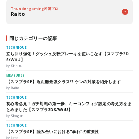
Thunder gaming所属プロ
Raito
同じカテゴリーの記事
TECHNIQUE
立ち回り強化！ダッシュ反転ブレーキを使いこなす【スマブラ3D
S/WiiU】
by Kishiru
MEASURES
【スマブラSP】近距離最強クラス!? ケンの対策を紹介します
by Raito
TECHNIQUE
初心者必見！ガチ対戦の第一歩、キーコンフィグ設定の考え方をま
とめました【スマブラ3DS/WiiU】
by Shogun
TECHNIQUE
【スマブラSP】読み合いにおける”暴れ”の重要性
by kept