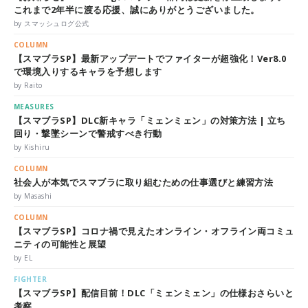
これまで2年半に渡る応援、誠にありがとうございました。
by スマッシュログ公式
COLUMN
【スマブラSP】最新アップデートでファイターが超強化！Ver8.0
で環境入りするキャラを予想します
by Raito
MEASURES
【スマブラSP】DLC新キャラ「ミェンミェン」の対策方法 | 立ち
回り・撃墜シーンで警戒すべき行動
by Kishiru
COLUMN
社会人が本気でスマブラに取り組むための仕事選びと練習方法
by Masashi
COLUMN
【スマブラSP】コロナ禍で見えたオンライン・オフライン両コミュ
ニティの可能性と展望
by EL
FIGHTER
【スマブラSP】配信目前！DLC「ミェンミェン」の仕様おさらいと
考察