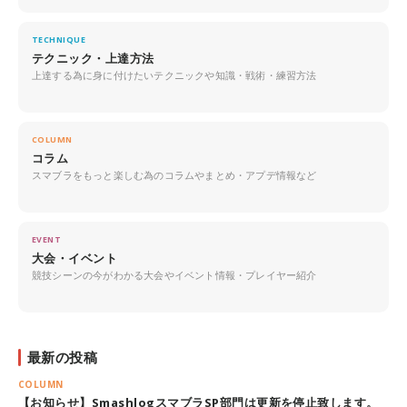
TECHNIQUE
テクニック・上達方法
上達する為に身に付けたいテクニックや知識・戦術・練習方法
COLUMN
コラム
スマブラをもっと楽しむ為のコラムやまとめ・アプデ情報など
EVENT
大会・イベント
競技シーンの今がわかる大会やイベント情報・プレイヤー紹介
最新の投稿
COLUMN
【お知らせ】SmashlogスマブラSP部門は更新を停止致します。