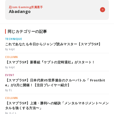
忍ism Gaming所属選手
Abadango
同じカテゴリーの記事
TECHNIQUE
これであなたも今日からジャンプ読みマスター【スマブラSP】
by kept
COLUMN
【スマブラSP】新番組『ケプトの定時退社』がスタート！
by kept
EVENT
【スマブラSP】日本代表VS世界連合のクルーバトル「 Frostbit
e」が2月に開催！【注目プレイヤー紹介】
by EL
COLUMN
【スマブラSP】上達・勝利への秘訣「メンタルマネジメント〜メン
タルを強くする方法〜」
by カイト