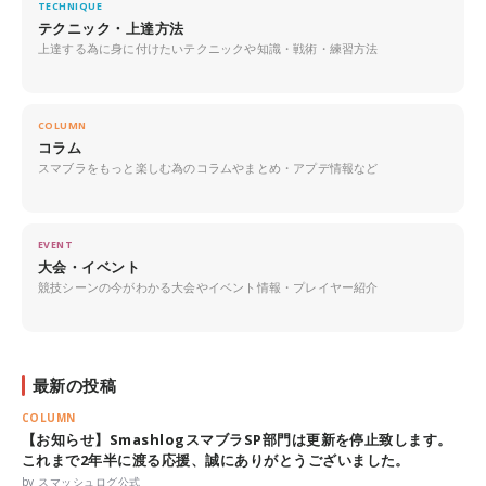
TECHNIQUE
テクニック・上達方法
上達する為に身に付けたいテクニックや知識・戦術・練習方法
COLUMN
コラム
スマブラをもっと楽しむ為のコラムやまとめ・アプデ情報など
EVENT
大会・イベント
競技シーンの今がわかる大会やイベント情報・プレイヤー紹介
最新の投稿
COLUMN
【お知らせ】SmashlogスマブラSP部門は更新を停止致します。
これまで2年半に渡る応援、誠にありがとうございました。
by スマッシュログ公式