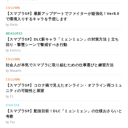
COLUMN
【スマブラSP】最新アップデートでファイターが超強化！Ver8.0
で環境入りするキャラを予想します
by Raito
MEASURES
【スマブラSP】DLC新キャラ「ミェンミェン」の対策方法 | 立ち
回り・撃墜シーンで警戒すべき行動
by Kishiru
COLUMN
社会人が本気でスマブラに取り組むための仕事選びと練習方法
by Masashi
COLUMN
【スマブラSP】コロナ禍で見えたオンライン・オフライン両コミュ
ニティの可能性と展望
by EL
FIGHTER
【スマブラSP】配信目前！DLC「ミェンミェン」の仕様おさらいと
考察
by Tsu