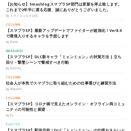
【お知らせ】SmashlogスマブラSP部門は更新を停止致します。
これまで2年半に渡る応援、誠にありがとうございました。
by スマッシュログ公式
COLUMN
【スマブラSP】最新アップデートでファイターが超強化！Ver8.0
で環境入りするキャラを予想します
by Raito
MEASURES
【スマブラSP】DLC新キャラ「ミェンミェン」の対策方法 | 立ち
回り・撃墜シーンで警戒すべき行動
by Kishiru
COLUMN
社会人が本気でスマブラに取り組むための仕事選びと練習方法
by Masashi
COLUMN
【スマブラSP】コロナ禍で見えたオンライン・オフライン両コミュ
ニティの可能性と展望
by EL
FIGHTER
【スマブラSP】配信目前！DLC「ミェンミェン」の仕様おさらいと