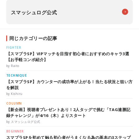
スマッシュログ公式
同じカテゴリーの記事
FIGHTER
【スマブラSP】VIPマッチを目指す初心者におすすめのキャラ3選
【お手軽コンボ紹介】
by Raito
TECHNIQUE
【スマブラSP】カウンターの成功率が上がる！当たる状況と狙い方
を解説
by Kishiru
COLUMN
【新企画】視聴者プレゼントあり！2人タッグで挑む「TAG連勝記
録チャレンジ」が4/16（木）よりスタート
by スマッシュログ公式
BEGINNER
スマブラSPを初めて触る初心者がうまくなる為の基本の3ステップ