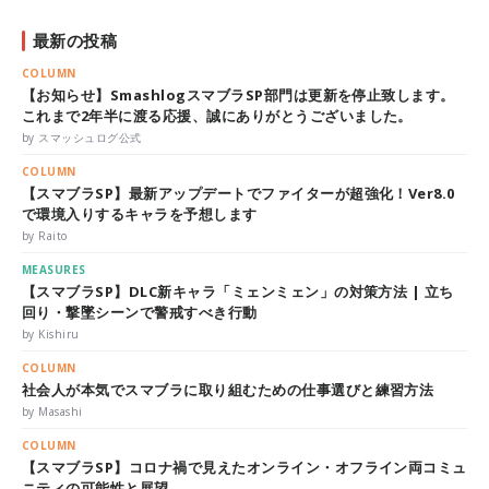
最新の投稿
COLUMN
【お知らせ】SmashlogスマブラSP部門は更新を停止致します。
これまで2年半に渡る応援、誠にありがとうございました。
by スマッシュログ公式
COLUMN
【スマブラSP】最新アップデートでファイターが超強化！Ver8.0
で環境入りするキャラを予想します
by Raito
MEASURES
【スマブラSP】DLC新キャラ「ミェンミェン」の対策方法 | 立ち
回り・撃墜シーンで警戒すべき行動
by Kishiru
COLUMN
社会人が本気でスマブラに取り組むための仕事選びと練習方法
by Masashi
COLUMN
【スマブラSP】コロナ禍で見えたオンライン・オフライン両コミュ
ニティの可能性と展望