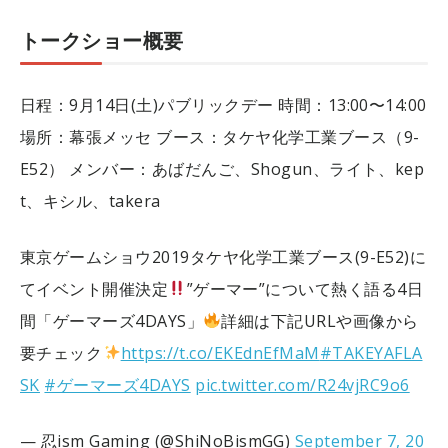
トークショー概要
日程：9月14日(土)パブリックデー
時間：13:00〜14:00
場所：幕張メッセ
ブース：タケヤ化学工業ブース（9-
E52）
メンバー：あばだんご、Shogun、ライト、kep
t、キシル、takera
東京ゲームショウ2019タケヤ化学工業ブース(9-E52)に
てイベント開催決定
”ゲーマー”について熱く語る4日
間「ゲーマーズ4DAYS」
詳細は下記URLや画像から
要チェック
https://t.co/EKEdnEfMaM
#TAKEYAFLA
SK
#ゲーマーズ4DAYS
pic.twitter.com/R24vjRC9o6
— 忍ism Gaming (@ShiNoBismGG)
September 7, 20