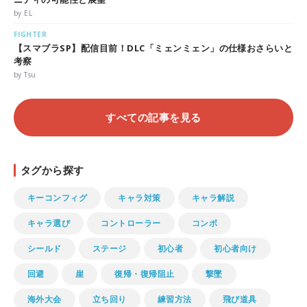
by EL
FIGHTER
【スマブラSP】配信目前！DLC「ミェンミェン」の仕様おさらいと
考察
by Tsu
すべての記事を見る
タグから探す
キーコンフィグ
キャラ対策
キャラ解説
キャラ選び
コントローラー
コンボ
シールド
ステージ
初心者
初心者向け
回避
崖
復帰・復帰阻止
撃墜
海外大会
立ち回り
練習方法
飛び道具