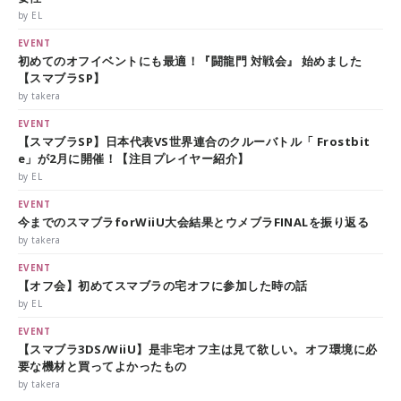
by EL
EVENT
初めてのオフイベントにも最適！『闘龍門 対戦会』 始めました
【スマブラSP】
by takera
EVENT
【スマブラSP】日本代表VS世界連合のクルーバトル「 Frostbit
e」が2月に開催！【注目プレイヤー紹介】
by EL
EVENT
今までのスマブラforWiiU大会結果とウメブラFINALを振り返る
by takera
EVENT
【オフ会】初めてスマブラの宅オフに参加した時の話
by EL
EVENT
【スマブラ3DS/WiiU】是非宅オフ主は見て欲しい。オフ環境に必
要な機材と買ってよかったもの
by takera