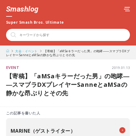
Smashlog
Super Smash Bros. Ultimate
大会・イベント
【寄稿】「aMSaキラーだった男」の咆哮――スマブラDXプ
レイヤーSanneとaMSaの静かな昂ぶりとその先
EVENT
2019.01.13
【寄稿】「aMSaキラーだった男」の咆哮―
―スマブラDXプレイヤーSanneとaMSaの
静かな昂ぶりとその先
この記事を書いた人
MARINE（ゲストライター）