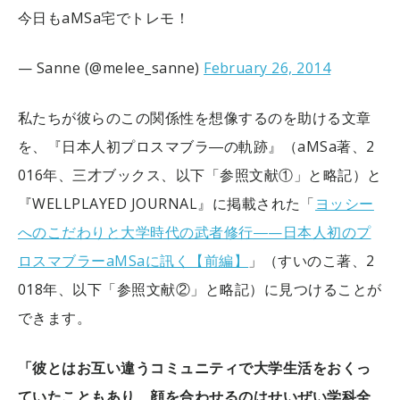
今日もaMSa宅でトレモ！
— Sanne (@melee_sanne)
February 26, 2014
私たちが彼らのこの関係性を想像するのを助ける文章
を、『日本人初プロスマブラ―の軌跡』（aMSa著、2
016年、三才ブックス、以下「参照文献①」と略記）と
『WELLPLAYED JOURNAL』に掲載された「
ヨッシー
へのこだわりと大学時代の武者修行―—日本人初のプ
ロスマブラーaMSaに訊く【前編】
」（すいのこ著、2
018年、以下「参照文献②」と略記）に見つけることが
できます。
「彼とはお互い違うコミュニティで大学生活をおくっ
ていたこともあり、顔を合わせるのはせいぜい学科全