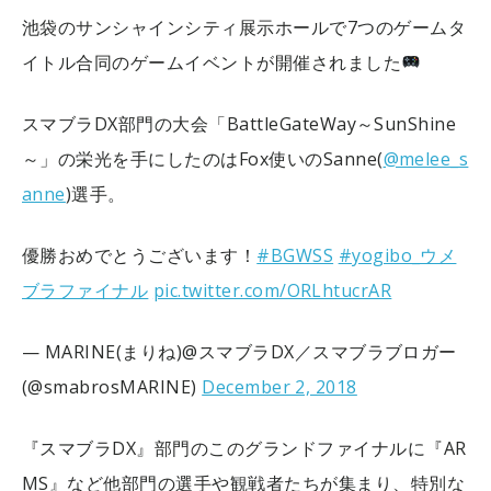
池袋のサンシャインシティ展示ホールで7つのゲームタ
イトル合同のゲームイベントが開催されました
スマブラDX部門の大会「BattleGateWay～SunShine
～」
の栄光を手にしたのはFox使いのSanne(
@melee_s
anne
)選手。
優勝おめでとうございます！
#BGWSS
#yogibo_ウメ
ブラファイナル
pic.twitter.com/ORLhtucrAR
— MARINE(まりね)@スマブラDX／スマブラブロガー
(@smabrosMARINE)
December 2, 2018
『スマブラDX』部門のこのグランドファイナルに『AR
MS』など他部門の選手や観戦者たちが集まり、特別な