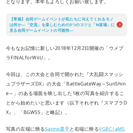
となります。本年もよろしくお願い致します。
【寄稿】合同ゲームイベントが私たちに与えてくれるモノ
は何か―「交流」を楽しむための3つのコツと「N道場」に
見る合同ゲームイベントの可能性―
今もなお記憶に新しい2018年12月2日開催の「ウメブ
ラFINALforWiiU」。
今回は、この大会と合同で開かれた『大乱闘スマッシ
ュブラザーズDX』の大会「BattleGateWay～SunShin
e～」のある場面を映し出した1枚の写真を紹介するこ
とから始めたいと思います（以下それぞれ『スマブラD
X』、「BGWSS」と略記）。
写真の左端に映る
Sanne選手
と右端に映る
VGBC|aMS