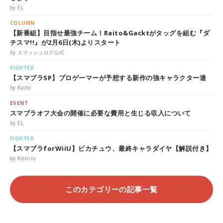
by EL
COLUMN
【新番組】目指せ最強チーム！Raito&Gacktがタッグを組む『ダ
チスマ!!』が2月6日(木)よりスタート
by スマッシュログ公式
FIGHTER
【スマブラSP】プロゲーマーが予想する新作の強キャラクター達
by Raito
EVENT
スマブラオフ大会の開催に必要な費用と生じる収入について
by EL
FIGHTER
【スマブラforWiiU】ピカチュウ、最終キャラダイヤ【解説付き】
by Kishiru
このカテゴリーの記事一覧