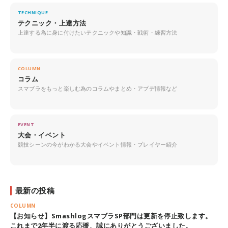
TECHNIQUE
テクニック・上達方法
上達する為に身に付けたいテクニックや知識・戦術・練習方法
COLUMN
コラム
スマブラをもっと楽しむ為のコラムやまとめ・アプデ情報など
EVENT
大会・イベント
競技シーンの今がわかる大会やイベント情報・プレイヤー紹介
最新の投稿
COLUMN
【お知らせ】SmashlogスマブラSP部門は更新を停止致します。
これまで2年半に渡る応援、誠にありがとうございました。