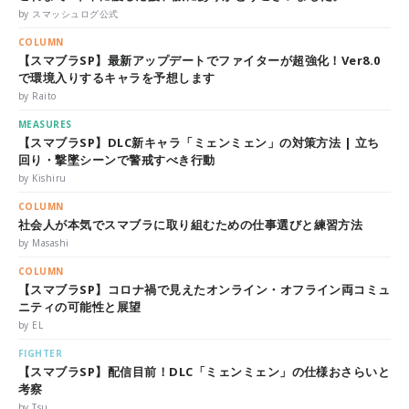
by スマッシュログ公式
COLUMN
【スマブラSP】最新アップデートでファイターが超強化！Ver8.0
で環境入りするキャラを予想します
by Raito
MEASURES
【スマブラSP】DLC新キャラ「ミェンミェン」の対策方法 | 立ち
回り・撃墜シーンで警戒すべき行動
by Kishiru
COLUMN
社会人が本気でスマブラに取り組むための仕事選びと練習方法
by Masashi
COLUMN
【スマブラSP】コロナ禍で見えたオンライン・オフライン両コミュ
ニティの可能性と展望
by EL
FIGHTER
【スマブラSP】配信目前！DLC「ミェンミェン」の仕様おさらいと
考察
by Tsu