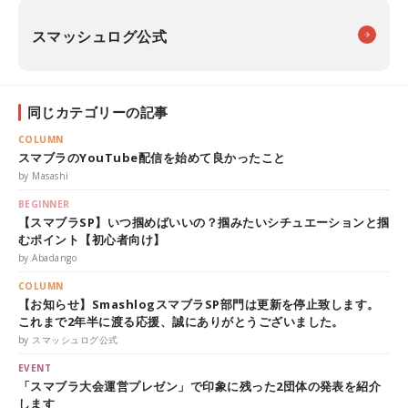
スマッシュログ公式
同じカテゴリーの記事
COLUMN
スマブラのYouTube配信を始めて良かったこと
by Masashi
BEGINNER
【スマブラSP】いつ掴めばいいの？掴みたいシチュエーションと掴
むポイント【初心者向け】
by Abadango
COLUMN
【お知らせ】SmashlogスマブラSP部門は更新を停止致します。
これまで2年半に渡る応援、誠にありがとうございました。
by スマッシュログ公式
EVENT
「スマブラ大会運営プレゼン」で印象に残った2団体の発表を紹介
します