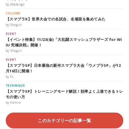
by Abadango
COLUMN
【スマブラX】世界大会での名試合、名場面を集めてみた
by Shogun
EVENT
【イベント特集】11/23(金)「大乱闘スマッシュブラザーズ for Wi
iU 究極決戦」開催！
by Shogun
EVENT
【スマブラSP】日本最強の新作スマブラ大会「ウメブラSP」が12
月16日に開催！
by EL
TECHNIQUE
【スマブラSP】トレーニングモード解説！効率よく上達できるトレ
モの使い方
by Kishiru
このカテゴリーの記事一覧