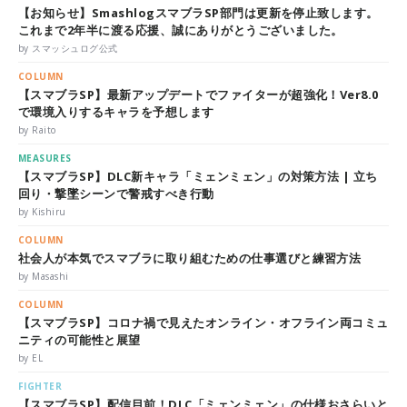
【お知らせ】SmashlogスマブラSP部門は更新を停止致します。
これまで2年半に渡る応援、誠にありがとうございました。
by スマッシュログ公式
COLUMN
【スマブラSP】最新アップデートでファイターが超強化！Ver8.0
で環境入りするキャラを予想します
by Raito
MEASURES
【スマブラSP】DLC新キャラ「ミェンミェン」の対策方法 | 立ち
回り・撃墜シーンで警戒すべき行動
by Kishiru
COLUMN
社会人が本気でスマブラに取り組むための仕事選びと練習方法
by Masashi
COLUMN
【スマブラSP】コロナ禍で見えたオンライン・オフライン両コミュ
ニティの可能性と展望
by EL
FIGHTER
【スマブラSP】配信目前！DLC「ミェンミェン」の仕様おさらいと