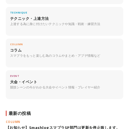
TECHNIQUE
テクニック・上達方法
上達する為に身に付けたいテクニックや知識・戦術・練習方法
COLUMN
コラム
スマブラをもっと楽しむ為のコラムやまとめ・アプデ情報など
EVENT
大会・イベント
競技シーンの今がわかる大会やイベント情報・プレイヤー紹介
最新の投稿
COLUMN
【お知らせ】SmashlogスマブラSP部門は更新を停止致します。