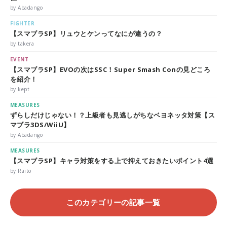
by Abadango
FIGHTER
【スマブラSP】リュウとケンってなにが違うの？
by takera
EVENT
【スマブラSP】EVOの次はSSC！Super Smash Conの見どころ
を紹介！
by kept
MEASURES
ずらしだけじゃない！？上級者も見逃しがちなベヨネッタ対策【ス
マブラ3DS/WiiU】
by Abadango
MEASURES
【スマブラSP】キャラ対策をする上で抑えておきたいポイント4選
by Raito
このカテゴリーの記事一覧