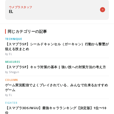
ウメブラスタッフ
EL
同じカテゴリーの記事
TECHNIQUE
【スマブラSP】シールドキャンセル（ガーキャン）行動から撃墜が
狙える技まとめ
by EL
MEASURES
【スマブラSP】キャラ対策の基本 | 強い技への対策方法の考え方
by Shogun
COLUMN
ゲーム実況配信でよくプレイされている、みんなで出来るおすすめ
ゲーム
by EL
FIGHTER
【スマブラ3DS/WiiU】最強キャラランキング【決定版】1位〜10
位