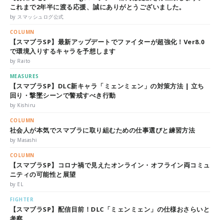
これまで2年半に渡る応援、誠にありがとうございました。
by スマッシュログ公式
COLUMN
【スマブラSP】最新アップデートでファイターが超強化！Ver8.0
で環境入りするキャラを予想します
by Raito
MEASURES
【スマブラSP】DLC新キャラ「ミェンミェン」の対策方法 | 立ち
回り・撃墜シーンで警戒すべき行動
by Kishiru
COLUMN
社会人が本気でスマブラに取り組むための仕事選びと練習方法
by Masashi
COLUMN
【スマブラSP】コロナ禍で見えたオンライン・オフライン両コミュ
ニティの可能性と展望
by EL
FIGHTER
【スマブラSP】配信目前！DLC「ミェンミェン」の仕様おさらいと
考察