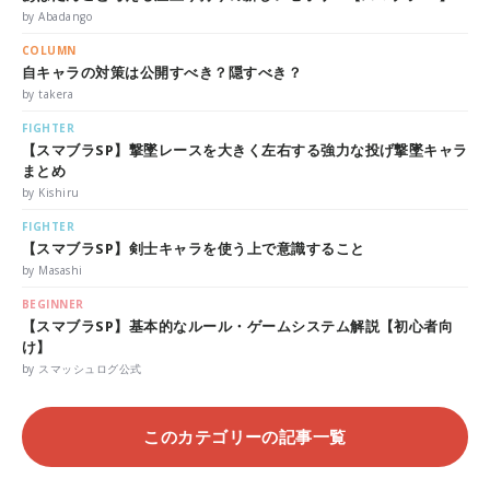
by Abadango
COLUMN
自キャラの対策は公開すべき？隠すべき？
by takera
FIGHTER
【スマブラSP】撃墜レースを大きく左右する強力な投げ撃墜キャラ
まとめ
by Kishiru
FIGHTER
【スマブラSP】剣士キャラを使う上で意識すること
by Masashi
BEGINNER
【スマブラSP】基本的なルール・ゲームシステム解説【初心者向
け】
by スマッシュログ公式
このカテゴリーの記事一覧