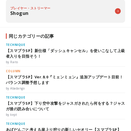
プレイヤー・ストリーマー
Shogun
同じカテゴリーの記事
TECHNIQUE
【スマブラSP】新仕様「ダッシュキャンセル」を使いこなして上級
者入りを目指そう！
by Raito
COLUMN
【スマブラSP】Ver.8.0『ミェンミェン』追加アップデート目前！
バランス調整予想します
by Abadango
TECHNIQUE
【スマブラSP】下り空中攻撃をジャスガされたら何をする？ジャス
ガ後の読み合いについて
by kept
TECHNIQUE
あばだんごと考える崖上り狩りの新しいセオリー【スマブラSP】