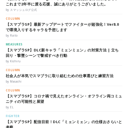
これまで2年半に渡る応援、誠にありがとうございました。
by スマッシュログ公式
COLUMN
【スマブラSP】最新アップデートでファイターが超強化！Ver8.0
で環境入りするキャラを予想します
by Raito
MEASURES
【スマブラSP】DLC新キャラ「ミェンミェン」の対策方法 | 立ち
回り・撃墜シーンで警戒すべき行動
by Kishiru
COLUMN
社会人が本気でスマブラに取り組むための仕事選びと練習方法
by Masashi
COLUMN
【スマブラSP】コロナ禍で見えたオンライン・オフライン両コミュ
ニティの可能性と展望
by EL
FIGHTER
【スマブラSP】配信目前！DLC「ミェンミェン」の仕様おさらいと
考察