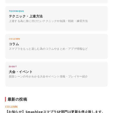
TECHNIQUE
テクニック・上達方法
上達する為に身に付けたいテクニックや知識・戦術・練習方法
COLUMN
コラム
スマブラをもっと楽しむ為のコラムやまとめ・アプデ情報など
EVENT
大会・イベント
競技シーンの今がわかる大会やイベント情報・プレイヤー紹介
最新の投稿
COLUMN
【お知らせ】SmashlogスマブラSP部門は更新を停止致します。