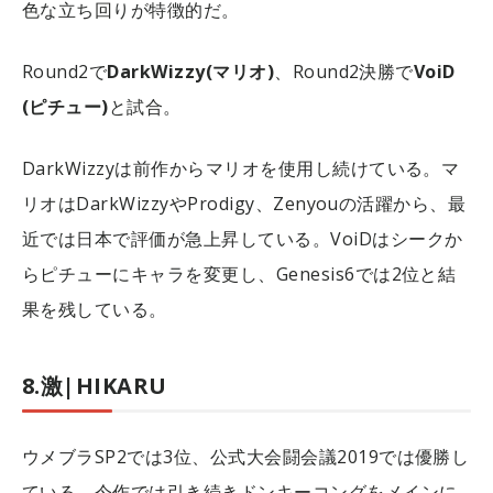
色な立ち回りが特徴的だ。
Round2で
DarkWizzy(マリオ)
、Round2決勝で
VoiD
(ピチュー)
と試合。
DarkWizzyは前作からマリオを使用し続けている。マ
リオはDarkWizzyやProdigy、Zenyouの活躍から、最
近では日本で評価が急上昇している。VoiDはシークか
らピチューにキャラを変更し、Genesis6では2位と結
果を残している。
8.激|HIKARU
ウメブラSP2では3位、公式大会闘会議2019では優勝し
ている。今作では引き続きドンキーコングをメインに