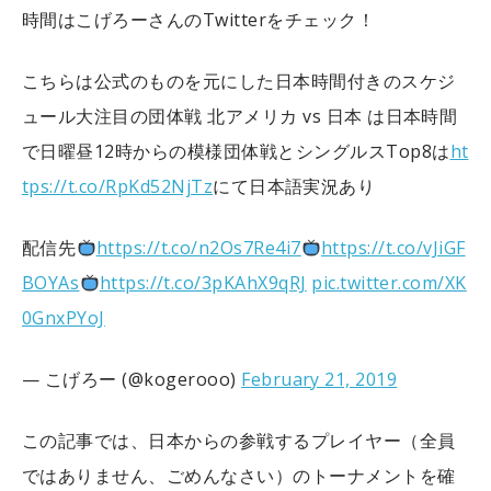
時間はこげろーさんのTwitterをチェック！
こちらは公式のものを元にした日本時間付きのスケジ
ュール
大注目の団体戦 北アメリカ vs 日本 は日本時間
で日曜昼12時からの模様
団体戦とシングルスTop8は
ht
tps://t.co/RpKd52NjTz
にて日本語実況あり
配信先
https://t.co/n2Os7Re4i7
https://t.co/vJiGF
BOYAs
https://t.co/3pKAhX9qRJ
pic.twitter.com/XK
0GnxPYoJ
— こげろー (@kogerooo)
February 21, 2019
この記事では、日本からの参戦するプレイヤー（全員
ではありません、ごめんなさい）のトーナメントを確