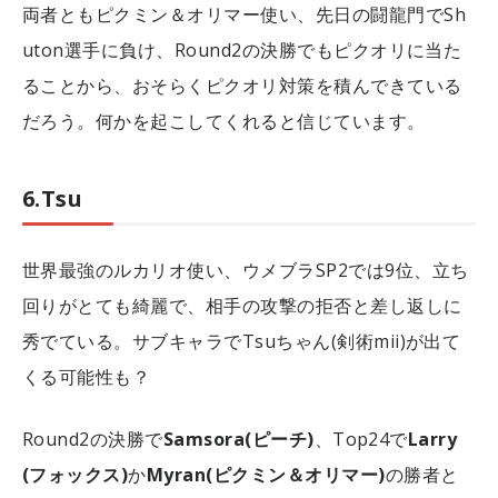
両者ともピクミン＆オリマー使い、先日の闘龍門でSh
uton選手に負け、Round2の決勝でもピクオリに当た
ることから、おそらくピクオリ対策を積んできている
だろう。何かを起こしてくれると信じています。
6.Tsu
世界最強のルカリオ使い、ウメブラSP2では9位、立ち
回りがとても綺麗で、相手の攻撃の拒否と差し返しに
秀でている。サブキャラでTsuちゃん(剣術mii)が出て
くる可能性も？
Round2の決勝で
Samsora(ピーチ)
、Top24で
Larry
(フォックス)
か
Myran(ピクミン＆オリマー)
の勝者と