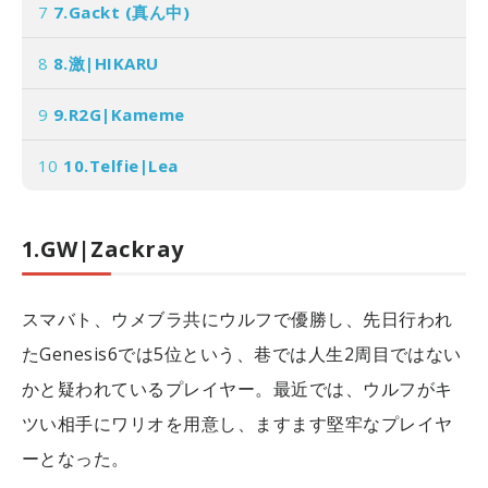
7
7.Gackt (真ん中)
8
8.激|HIKARU
9
9.R2G|Kameme
10
10.Telfie|Lea
1.GW|Zackray
スマバト、ウメブラ共にウルフで優勝し、先日行われ
たGenesis6では5位という、巷では人生2周目ではない
かと疑われているプレイヤー。最近では、ウルフがキ
ツい相手にワリオを用意し、ますます堅牢なプレイヤ
ーとなった。