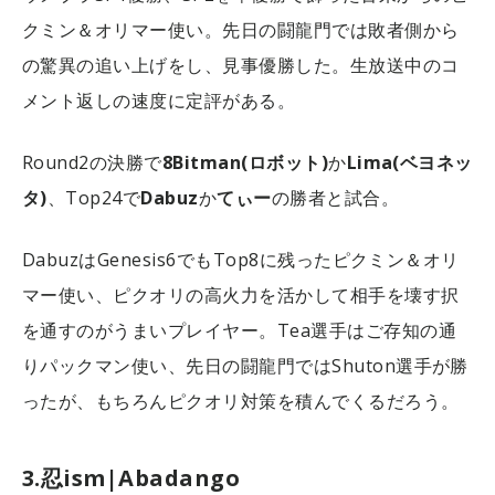
クミン＆オリマー使い。先日の闘龍門では敗者側から
の驚異の追い上げをし、見事優勝した。生放送中のコ
メント返しの速度に定評がある。
Round2の決勝で
8Bitman(ロボット)
か
Lima(ベヨネッ
タ)
、Top24で
Dabuz
か
てぃー
の勝者と試合。
DabuzはGenesis6でもTop8に残ったピクミン＆オリ
マー使い、ピクオリの高火力を活かして相手を壊す択
を通すのがうまいプレイヤー。Tea選手はご存知の通
りパックマン使い、先日の闘龍門ではShuton選手が勝
ったが、もちろんピクオリ対策を積んでくるだろう。
3.忍ism|Abadango