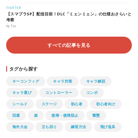
FIGHTER
【スマブラSP】配信目前！DLC「ミェンミェン」の仕様おさらいと
考察
by Tsu
すべての記事を見る
タグから探す
キーコンフィグ
キャラ対策
キャラ解説
キャラ選び
コントローラー
コンボ
シールド
ステージ
初心者
初心者向け
回避
崖
復帰・復帰阻止
撃墜
海外大会
立ち回り
練習方法
飛び道具