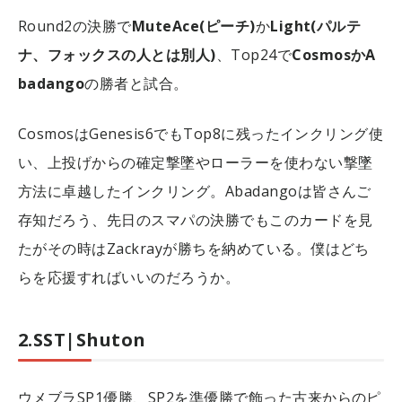
Round2の決勝で
MuteAce(ピーチ)
か
Light(パルテ
ナ、フォックスの人とは別人)
、Top24で
CosmosかA
badango
の勝者と試合。
CosmosはGenesis6でもTop8に残ったインクリング使
い、上投げからの確定撃墜やローラーを使わない撃墜
方法に卓越したインクリング。Abadangoは皆さんご
存知だろう、先日のスマパの決勝でもこのカードを見
たがその時はZackrayが勝ちを納めている。僕はどち
らを応援すればいいのだろうか。
2.SST|Shuton
ウメブラSP1優勝、SP2を準優勝で飾った古来からのピ