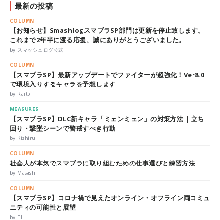
最新の投稿
COLUMN
【お知らせ】SmashlogスマブラSP部門は更新を停止致します。
これまで2年半に渡る応援、誠にありがとうございました。
by スマッシュログ公式
COLUMN
【スマブラSP】最新アップデートでファイターが超強化！Ver8.0
で環境入りするキャラを予想します
by Raito
MEASURES
【スマブラSP】DLC新キャラ「ミェンミェン」の対策方法 | 立ち
回り・撃墜シーンで警戒すべき行動
by Kishiru
COLUMN
社会人が本気でスマブラに取り組むための仕事選びと練習方法
by Masashi
COLUMN
【スマブラSP】コロナ禍で見えたオンライン・オフライン両コミュ
ニティの可能性と展望
by EL