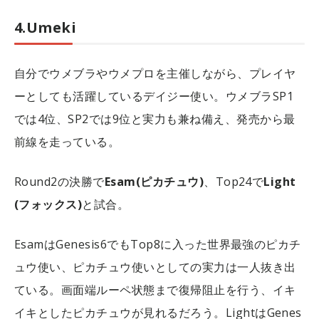
4.Umeki
自分でウメブラやウメプロを主催しながら、プレイヤ
ーとしても活躍しているデイジー使い。ウメブラSP1
では4位、SP2では9位と実力も兼ね備え、発売から最
前線を走っている。
Round2の決勝で
Esam(ピカチュウ)
、Top24で
Light
(フォックス)
と試合。
EsamはGenesis6でもTop8に入った世界最強のピカチ
ュウ使い、ピカチュウ使いとしての実力は一人抜き出
ている。画面端ルーペ状態まで復帰阻止を行う、イキ
イキとしたピカチュウが見れるだろう。LightはGenes