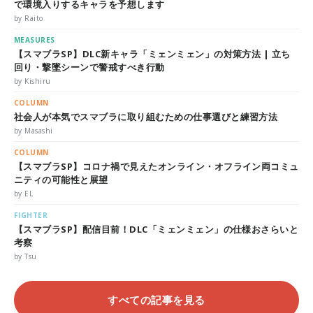
で環境入りするキャラを予想します
by Raito
MEASURES
【スマブラSP】DLC新キャラ「ミェンミェン」の対策方法 | 立ち
回り・撃墜シーンで警戒すべき行動
by Kishiru
COLUMN
社会人が本気でスマブラに取り組むための仕事選びと練習方法
by Masashi
COLUMN
【スマブラSP】コロナ禍で見えたオンライン・オフライン両コミュ
ニティの可能性と展望
by EL
FIGHTER
【スマブラSP】配信目前！DLC「ミェンミェン」の仕様おさらいと
考察
by Tsu
すべての記事を見る