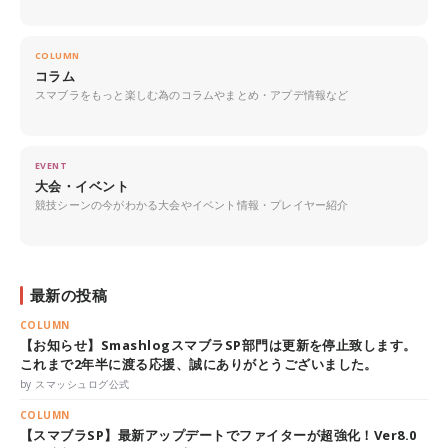
COLUMN
コラム
スマブラをもっと楽しむ為のコラムやまとめ・アプデ情報など
EVENT
大会・イベント
競技シーンの今がわかる大会やイベント情報・プレイヤー紹介
最新の投稿
COLUMN
【お知らせ】SmashlogスマブラSP部門は更新を停止致します。
これまで2年半に渡る応援、誠にありがとうございました。
by スマッシュログ公式
COLUMN
【スマブラSP】最新アップデートでファイターが超強化！Ver8.0