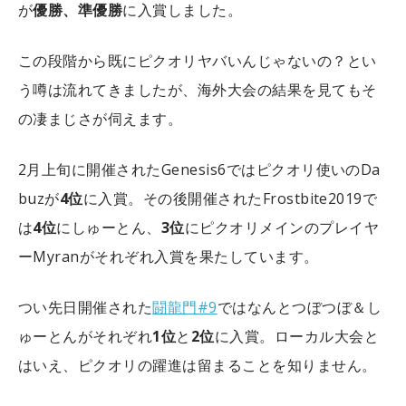
が
優勝、準優勝
に入賞しました。
この段階から既にピクオリヤバいんじゃないの？とい
う噂は流れてきましたが、海外大会の結果を見てもそ
の凄まじさが伺えます。
2月上旬に開催されたGenesis6ではピクオリ使いのDa
buzが
4位
に入賞。その後開催されたFrostbite2019で
は
4位
にしゅーとん、
3位
にピクオリメインのプレイヤ
ーMyranがそれぞれ入賞を果たしています。
つい先日開催された
闘龍門#9
ではなんとつぼつぼ＆し
ゅーとんがそれぞれ
1位
と
2位
に入賞。ローカル大会と
はいえ、ピクオリの躍進は留まることを知りません。