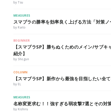
by Tsu
MEASURES
スマブラの勝率を効率良く上げる方法「対策ノ
by Raito
BEGINNER
【スマブラSP】勝ちぬくためのメイン/サブキ
紹介】
by Shogun
COLUMN
【スマブラSP】新作から最強を目指したい全て
by EL
MEASURES
名称変更求む！！強すぎる弱攻撃7選とその対策
by Kishiru