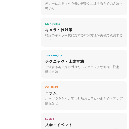
使い手によるキャラ毎の解説や上達するための方法・
戦い方
MEASURES
キャラ・技対策
特定のキャラや技に対する対策方法や実戦で意識する
こと
TECHNIQUE
テクニック・上達方法
上達する為に身に付けたいテクニックや知識・戦術・
練習方法
COLUMN
コラム
スマブラをもっと楽しむ為のコラムやまとめ・アプデ
情報など
EVENT
大会・イベント