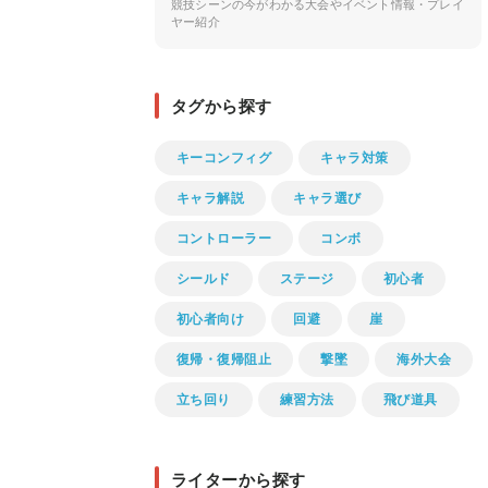
競技シーンの今がわかる大会やイベント情報・プレイ
ヤー紹介
タグから探す
キーコンフィグ
キャラ対策
キャラ解説
キャラ選び
コントローラー
コンボ
シールド
ステージ
初心者
初心者向け
回避
崖
復帰・復帰阻止
撃墜
海外大会
立ち回り
練習方法
飛び道具
ライターから探す