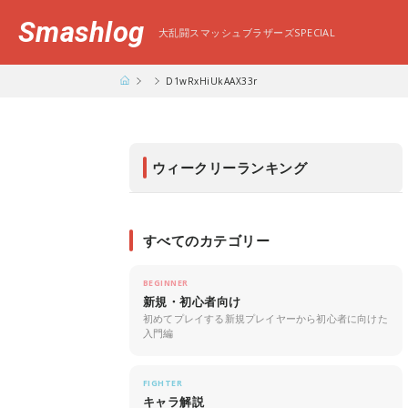
Smashlog
大乱闘スマッシュブラザーズSPECIAL
D1wRxHiUkAAX33r
ウィークリーランキング
すべてのカテゴリー
BEGINNER
新規・初心者向け
初めてプレイする新規プレイヤーから初心者に向けた
入門編
FIGHTER
キャラ解説