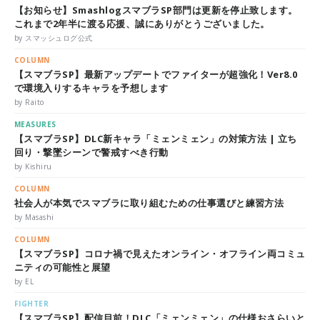
【お知らせ】SmashlogスマブラSP部門は更新を停止致します。
これまで2年半に渡る応援、誠にありがとうございました。
by スマッシュログ公式
COLUMN
【スマブラSP】最新アップデートでファイターが超強化！Ver8.0
で環境入りするキャラを予想します
by Raito
MEASURES
【スマブラSP】DLC新キャラ「ミェンミェン」の対策方法 | 立ち
回り・撃墜シーンで警戒すべき行動
by Kishiru
COLUMN
社会人が本気でスマブラに取り組むための仕事選びと練習方法
by Masashi
COLUMN
【スマブラSP】コロナ禍で見えたオンライン・オフライン両コミュ
ニティの可能性と展望
by EL
FIGHTER
【スマブラSP】配信目前！DLC「ミェンミェン」の仕様おさらいと