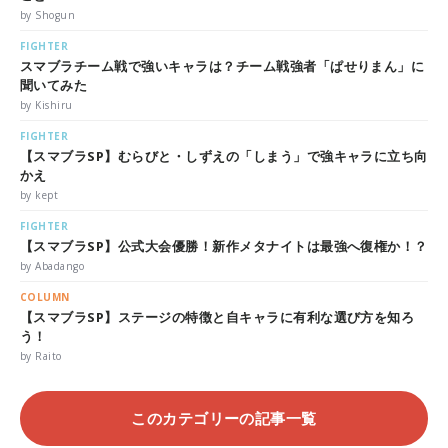
by Shogun
FIGHTER
スマブラチーム戦で強いキャラは？チーム戦強者「ぱせりまん」に
聞いてみた
by Kishiru
FIGHTER
【スマブラSP】むらびと・しずえの「しまう」で強キャラに立ち向
かえ
by kept
FIGHTER
【スマブラSP】公式大会優勝！新作メタナイトは最強へ復権か！？
by Abadango
COLUMN
【スマブラSP】ステージの特徴と自キャラに有利な選び方を知ろ
う！
by Raito
このカテゴリーの記事一覧