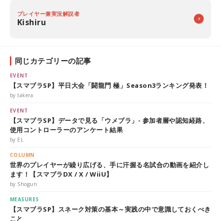
プレイヤー兼実況解説者
Kishiru
同じカテゴリーの記事
EVENT
【スマブラSP】平日大会「闘龍門 極」Season3ランキング発表！
by takera
EVENT
【スマブラSP】データで見る「ウメブラ」- 参加者層や認知経路、
使用コントローラーのアンケート結果
by EL
COLUMN
世界のプレイヤーが繰り広げる、手に汗握る名試合の動画を紹介し
ます！【スマブラDX / X / WiiU】
by Shogun
MEASURES
【スマブラSP】スネーク対策の基本～実践の中で意識しておくべき
こと