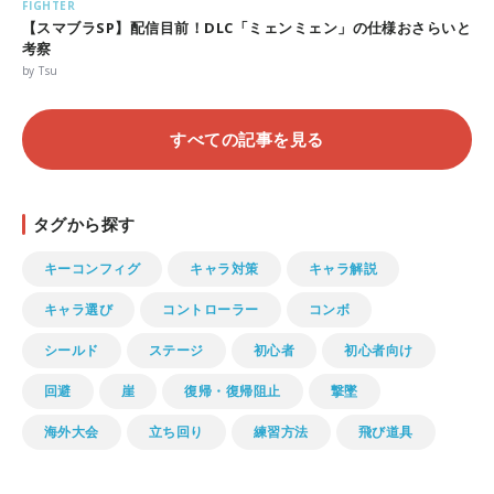
FIGHTER
【スマブラSP】配信目前！DLC「ミェンミェン」の仕様おさらいと
考察
by Tsu
すべての記事を見る
タグから探す
キーコンフィグ
キャラ対策
キャラ解説
キャラ選び
コントローラー
コンボ
シールド
ステージ
初心者
初心者向け
回避
崖
復帰・復帰阻止
撃墜
海外大会
立ち回り
練習方法
飛び道具