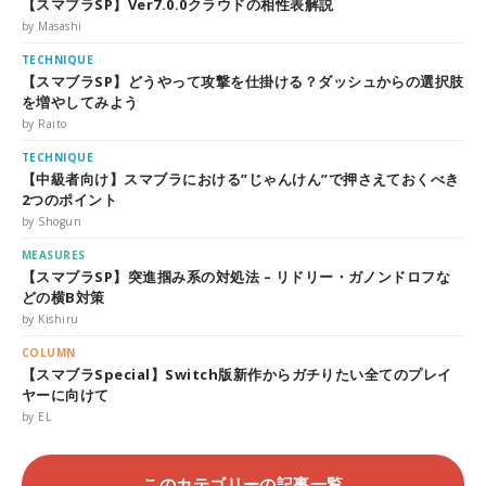
【スマブラSP】Ver7.0.0クラウドの相性表解説
by Masashi
TECHNIQUE
【スマブラSP】どうやって攻撃を仕掛ける？ダッシュからの選択肢
を増やしてみよう
by Raito
TECHNIQUE
【中級者向け】スマブラにおける”じゃんけん”で押さえておくべき
2つのポイント
by Shogun
MEASURES
【スマブラSP】突進掴み系の対処法 – リドリー・ガノンドロフな
どの横B対策
by Kishiru
COLUMN
【スマブラSpecial】Switch版新作からガチりたい全てのプレイ
ヤーに向けて
by EL
このカテゴリーの記事一覧