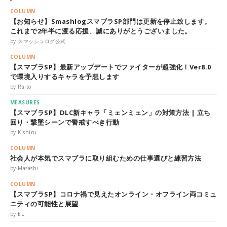
COLUMN
【お知らせ】SmashlogスマブラSP部門は更新を停止致します。
これまで2年半に渡る応援、誠にありがとうございました。
by スマッシュログ公式
COLUMN
【スマブラSP】最新アップデートでファイターが超強化！Ver8.0
で環境入りするキャラを予想します
by Raito
MEASURES
【スマブラSP】DLC新キャラ「ミェンミェン」の対策方法 | 立ち
回り・撃墜シーンで警戒すべき行動
by Kishiru
COLUMN
社会人が本気でスマブラに取り組むための仕事選びと練習方法
by Masashi
COLUMN
【スマブラSP】コロナ禍で見えたオンライン・オフライン両コミュ
ニティの可能性と展望
by EL