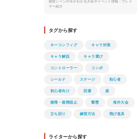
競技シーンの今がわかる大会やイベント情報・プレイ
ヤー紹介
タグから探す
キーコンフィグ
キャラ対策
キャラ解説
キャラ選び
コントローラー
コンボ
シールド
ステージ
初心者
初心者向け
回避
崖
復帰・復帰阻止
撃墜
海外大会
立ち回り
練習方法
飛び道具
ライターから探す