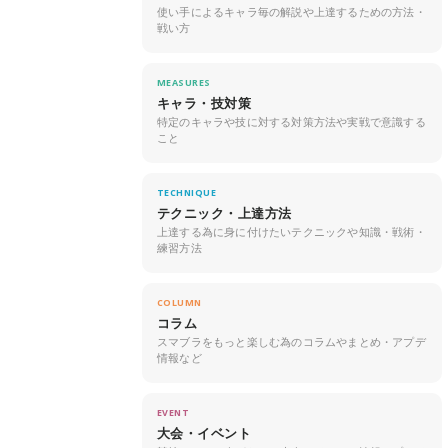
使い手によるキャラ毎の解説や上達するための方法・
戦い方
MEASURES
キャラ・技対策
特定のキャラや技に対する対策方法や実戦で意識する
こと
TECHNIQUE
テクニック・上達方法
上達する為に身に付けたいテクニックや知識・戦術・
練習方法
COLUMN
コラム
スマブラをもっと楽しむ為のコラムやまとめ・アプデ
情報など
EVENT
大会・イベント