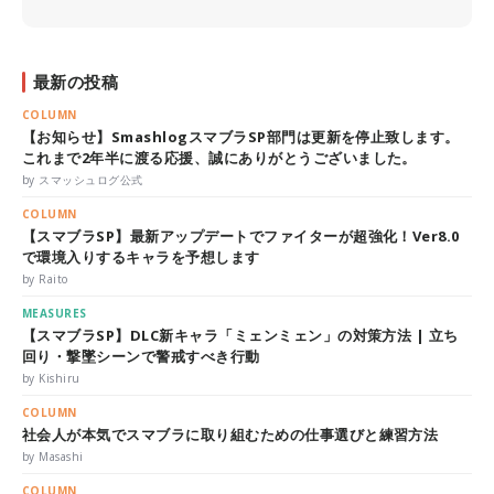
最新の投稿
COLUMN
【お知らせ】SmashlogスマブラSP部門は更新を停止致します。
これまで2年半に渡る応援、誠にありがとうございました。
by スマッシュログ公式
COLUMN
【スマブラSP】最新アップデートでファイターが超強化！Ver8.0
で環境入りするキャラを予想します
by Raito
MEASURES
【スマブラSP】DLC新キャラ「ミェンミェン」の対策方法 | 立ち
回り・撃墜シーンで警戒すべき行動
by Kishiru
COLUMN
社会人が本気でスマブラに取り組むための仕事選びと練習方法
by Masashi
COLUMN