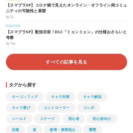
【スマブラSP】コロナ禍で見えたオンライン・オフライン両コミュ
ニティの可能性と展望
by EL
FIGHTER
【スマブラSP】配信目前！DLC「ミェンミェン」の仕様おさらいと
考察
by Tsu
すべての記事を見る
タグから探す
キーコンフィグ
キャラ対策
キャラ解説
キャラ選び
コントローラー
コンボ
シールド
ステージ
初心者
初心者向け
回避
崖
復帰・復帰阻止
撃墜