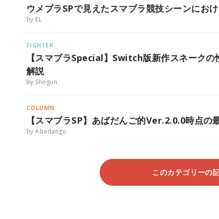
ウメブラSPで見えたスマブラ競技シーンにお
by EL
FIGHTER
【スマブラSpecial】Switch版新作スネ
解説
by Shogun
COLUMN
【スマブラSP】あばだんご的Ver.2.0.0時点の
by Abadango
このカテゴリーの