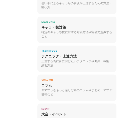
使い手によるキャラ毎の解説や上達するための方法・
戦い方
MEASURES
キャラ・技対策
特定のキャラや技に対する対策方法や実戦で意識する
こと
TECHNIQUE
テクニック・上達方法
上達する為に身に付けたいテクニックや知識・戦術・
練習方法
COLUMN
コラム
スマブラをもっと楽しむ為のコラムやまとめ・アプデ
情報など
EVENT
大会・イベント