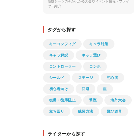
競技シーンの今がわかる大会やイベント情報・プレイ
ヤー紹介
タグから探す
キーコンフィグ
キャラ対策
キャラ解説
キャラ選び
コントローラー
コンボ
シールド
ステージ
初心者
初心者向け
回避
崖
復帰・復帰阻止
撃墜
海外大会
立ち回り
練習方法
飛び道具
ライターから探す