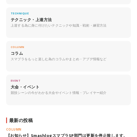
TECHNIQUE
テクニック・上達方法
上達する為に身に付けたいテクニックや知識・戦術・練習方法
COLUMN
コラム
スマブラをもっと楽しむ為のコラムやまとめ・アプデ情報など
EVENT
大会・イベント
競技シーンの今がわかる大会やイベント情報・プレイヤー紹介
最新の投稿
COLUMN
【お知らせ】SmashlogスマブラSP部門は更新を停止致します。