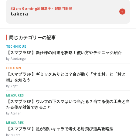
忍ism Gaming所属選手・闘龍門主催
takera
同じカテゴリーの記事
TECHNIQUE
【スマブラSP】新仕様の回避を攻略！使い方やテクニック紹介
by Abadango
COLUMN
【スマブラSP】ギミックありとは？台が動く「すま村」と「村と
街」を知ろう
by kept
MEASURES
【スマブラSP】ウルフの下スマはいつ当たる？当てる側の工夫と当
たる側が対策できること
by Atelier
MEASURES
【スマブラSP】足が遅いキャラで考える対飛び道具攻略法
by takera