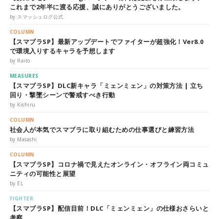
これまで2年半に渡る応援、誠にありがとうございました。
by スマッシュログ公式
COLUMN
【スマブラSP】最新アップデートでファイターが超強化！Ver8.0
で環境入りするキャラを予想します
by Raito
MEASURES
【スマブラSP】DLC新キャラ「ミェンミェン」の対策方法 | 立ち
回り・撃墜シーンで警戒すべき行動
by Kishiru
COLUMN
社会人が本気でスマブラに取り組むための仕事選びと練習方法
by Masashi
COLUMN
【スマブラSP】コロナ禍で見えたオンライン・オフライン両コミュ
ニティの可能性と展望
by EL
FIGHTER
【スマブラSP】配信目前！DLC「ミェンミェン」の仕様おさらいと
考察